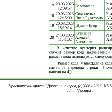
20.03.2023
Pas
17
Головачева
12:09:57
AB
20.03.2023
Симоненко
Pas
18
12:15:09
Лина Булатовна
AB
20.03.2023
Pas
19
Щукин Егор
18:19:14
AB
Кузнецов
24.03.2023
Pas
20
Алексей
11:41:02
AB
Алексеевич
В качестве критерия ранжи
служит размер кода закачиваемой
размера кода используется следующ
[Размер кода] = max([длина код
символов перевода строки], [пол
нацело на 4])
Красноярский краевой Дворец пионеров, (c)2006 - 2026, ИНН
admin@acmp.ru