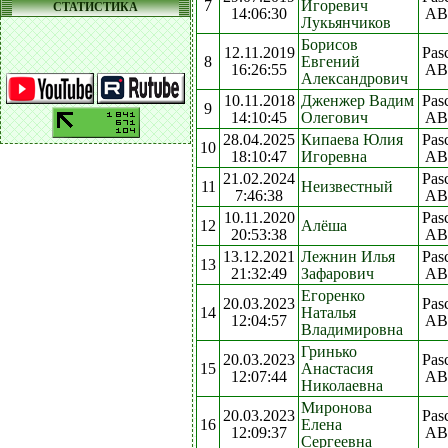
7
Игоревич
СТАТИСТИКА
14:06:30
AB
Лукьянчиков
Борисов
12.11.2019
Pas
8
Евгений
16:26:55
AB
Александрович
10.11.2018
Дженжер Вадим
Pas
9
14:10:45
Олегович
AB
28.04.2025
Кипаева Юлия
Pas
10
18:10:47
Игоревна
AB
21.02.2024
Pas
11
Неизвестный
7:46:38
AB
10.11.2020
Pas
12
Алёша
20:53:38
AB
13.12.2021
Лежнин Илья
Pas
13
21:32:49
Зафарович
AB
Егоренко
20.03.2023
Pas
14
Наталья
12:04:57
AB
Владимировна
Гринько
20.03.2023
Pas
15
Анастасия
12:07:44
AB
Николаевна
Миронова
20.03.2023
Pas
16
Елена
12:09:37
AB
Сергеевна