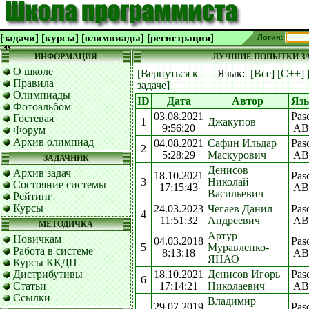
[задачи]
[курсы]
[олимпиады]
[регистрация]
Логин:
ИНФОРМАЦИЯ
ЛУЧШИЕ ПОПЫТКИ ЗА
О школе
[Вернуться к
Язык:
[Все]
[C++]
Правила
задаче]
Олимпиады
ID
Дата
Автор
Яз
Фотоальбом
03.08.2021
Pas
Гостевая
1
Джакупов
9:56:20
AB
Форум
Архив олимпиад
04.08.2021
Сафин Ильдар
Pas
2
5:28:29
Маскурович
AB
ЗАДАЧНИК
Денисов
Архив задач
18.10.2021
Pas
3
Николай
Состояние системы
17:15:43
AB
Васильевич
Рейтинг
Курсы
24.03.2023
Чегаев Данил
Pas
4
11:51:32
Андреевич
AB
МЕТОДИЧКА
Артур
Новичкам
04.03.2018
Pas
5
Муравленко-
Работа в системе
8:13:18
AB
ЯНАО
Курсы ККДП
Дистрибутивы
18.10.2021
Денисов Игорь
Pas
6
Статьи
17:14:21
Николаевич
AB
Ссылки
Владимир
29.07.2019
Pas