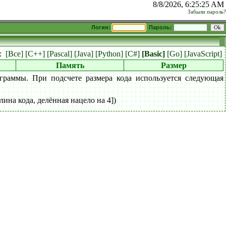
8/8/2026, 6:25:25 AM
Забыли пароль?
Логин:
Пароль:
к:
[Все]
[C++]
[Pascal]
[Java]
[Python]
[C#]
[Basic]
[Go]
[JavaScript]
Память
Размер
граммы. При подсчете размера кода используется следующая
лина кода, делённая нацело на 4])