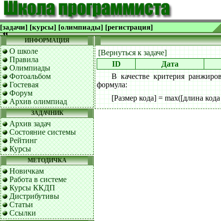
[задачи]
[курсы]
[олимпиады]
[регистрация]
ИНФОРМАЦИЯ
О школе
[Вернуться к задаче]
Правила
ID
Дата
Олимпиады
Фотоальбом
В качестве критерия ранжиро
Гостевая
формула:
Форум
[Размер кода] = max([длина кода
Архив олимпиад
ЗАДАЧНИК
Архив задач
Состояние системы
Рейтинг
Курсы
МЕТОДИЧКА
Новичкам
Работа в системе
Курсы ККДП
Дистрибутивы
Статьи
Ссылки