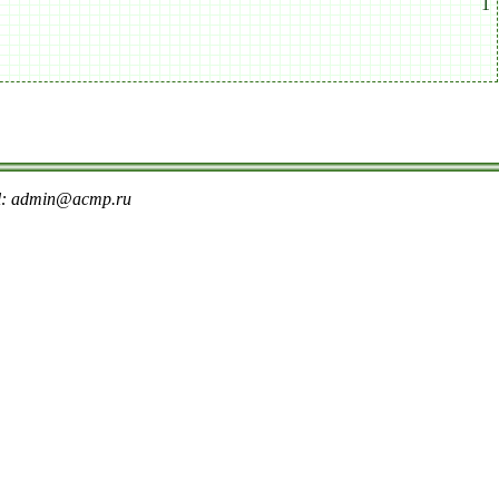
1
il: admin@acmp.ru