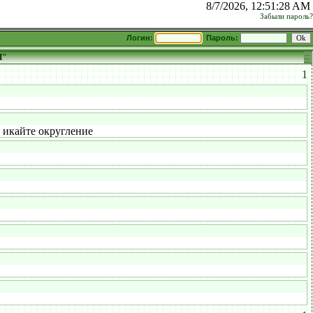
8/7/2026, 12:51:28 AM
Забыли пароль?
Логин:
Пароль:
И"
1
 икайте округление