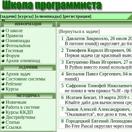
[задачи]
[курсы]
[олимпиады]
[регистрация]
ИНФОРМАЦИЯ
О школе
[Вернуться к задаче]
Правила
1 Давлатов Зикриолло, 26 июля 202
Олимпиады
В питоне round() округляет до бл
Фотоальбом
2 Тимофеев Кирилл Игоревич, 06 ав
Гостевая
Первая задача где красивый вывод)
Форум
Архив олимпиад
3 Евтушенко Иван Игоревич, 27 ию
В Python вместо round используйте
ЗАДАЧНИК
Архив задач
4 Беспалов Павел Сергеевич, 04 ию
Состояние системы
round()
Рейтинг
5 Сафронов Тимофей Николаевич, 1
Курсы
не понял в чем прикол %.0f - rip 8 t
МЕТОДИЧКА
6 Исатаев Бекзат, 19 марта 2019 г. 
Новичкам
Юзайте дабл для вычисления средн
Работа в системе
7 Зыков Алексей Александрович, 03
Курсы ККДП
"Оказывается", все дело в том, что
Дистрибутивы
8 Городецкий Евгений Леонидович, 
Статьи
Во Free Pascal округлял через rou
Ссылки