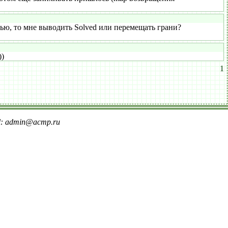
ью, то мне выводить Solved или перемещать грани?
))
1
il: admin@acmp.ru