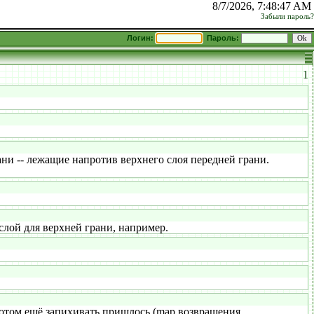
8/7/2026, 7:48:47 AM
Забыли пароль?
Логин:
Пароль:
1
ни -- лежащие напротив верхнего слоя передней грани.
слой для верхней грани, например.
отом ещё запихивать пришлось (map возвращения