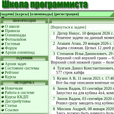
[задачи]
[курсы]
[олимпиады]
[регистрация]
ИНФОРМАЦИЯ
О школе
[Вернуться к задаче]
Правила
1 Дитер Никус, 10 февраля 2026 г. 
Олимпиады
Решение задачи на данный момент:
Фотоальбом
2 Аташев Аташ, 29 января 2026 г. 
Гостевая
Задача сложная. Целых 12 дней реш
Форум
Архив олимпиад
3 Степанов Илья Даниилович, 29 ма
Верхний слой верхней грани -- бол
ЗАДАЧНИК
Верхний слой нижней грани -- боле
Архив задач
Состояние системы
4 Тулгаев Данил Константинович, 0
Рейтинг
577 строк кайфа
Курсы
5 Кузин А В, 11 июля 2021 г. 17:40
Вот бы еще описания внятные писал
МЕТОДИЧКА
Новичкам
6 Зинов Вадим, 03 сентября 2020 г.
Работа в системе
Запустил на для кубика 4х4, комп
Курсы ККДП
7 Зинов Вадим, 03 сентября 2020 г.
Дистрибутивы
Решил сразу закодить под кубики-
Статьи
8 Мисник Андрей, 08 января 2020 г
Ссылки
Здесь должно быть намного больше