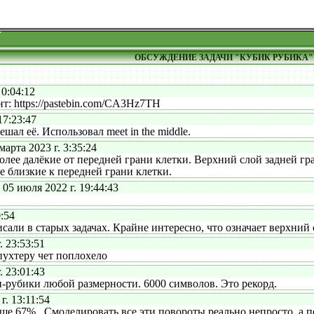
ОБСУЖДЕНИЕ ЗАДАЧИ "КУБИК РУБИКА"
0:04:12
 https://pastebin.com/CA3Hz7TH
17:23:47
ал её. Использовал meet in the middle.
рта 2023 г. 3:35:24
ее далёкие от передней грани клетки. Верхний слой задней гра
е близкие к передней грани клетки.
5 июля 2022 г. 19:44:43
:54
и в старых задачах. Крайне интересно, что означает верхний 
 23:53:51
ухтеру чет поплохело
 23:01:43
рубики любой размерности. 6000 символов. Это рекорд.
. 13:11:54
 67%.. Смоделировать все эти повороты реально непросто, а п