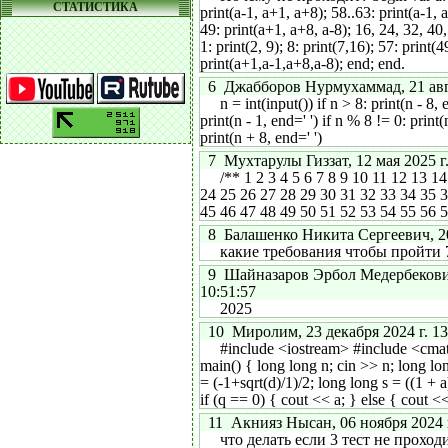
СТАТИСТИКА
print(a-1, a+1, a+8); 58..63: print(a-1, 
49: print(a+1, a+8, a-8); 16, 24, 32, 40,
1: print(2, 9); 8: print(7,16); 57: print(4
print(a+1,a-1,a+8,a-8); end; end.
6 Джабборов Нурмухаммад, 21 авгус
n = int(input()) if n > 8: print(n - 8, e
print(n - 1, end=' ') if n % 8 != 0: print(
print(n + 8, end=' ')
7 Мухтарулы Гиззат, 12 мая 2025 г.
/** 1 2 3 4 5 6 7 8 9 10 11 12 13 14
24 25 26 27 28 29 30 31 32 33 34 35 
45 46 47 48 49 50 51 52 53 54 55 56 
8 Балашенко Никита Сергеевич, 20 
какие требования чтобы пройти 7
9 Шайназаров Эрбол Медербекович,
10:51:57
2025
10 Миролим, 23 декабря 2024 г. 13
#include <iostream> #include <cmath
main() { long long n; cin >> n; long lo
= (-1+sqrt(d)/1)/2; long long s = ((1 + a)
if (q == 0) { cout << a; } else { cout <<
11 Акнияз Нысан, 06 ноября 2024 г
что делать если 3 тест не проход