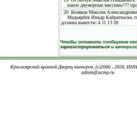
какие двумерные массивы??? прос
20 Беляков Максим Александрович, 
Мадьярбек Инкар Кайраткызы, пр
должна вывести: 4 11 13 20
Чтобы оставить сообщение не
зарегистрироваться
и авториз
Красноярский краевой Дворец пионеров, (c)2006 - 2026, ИНН
admin@acmp.ru