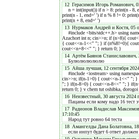
12 Герасимов Игорь Романович, 03 
n = int(input()) if n > 8: print(n - 8, e
print(n - 1, end=' ') if n % 8 != 0: print(
print(n + 8, end=' ')
13 Нурмаков Андрей и Костя, 05 ок
#include <bits/stdc++.h> using namesp
Azachort int n; cin>>n; if (n>8){ cout
{ cout<<n-1<<" "; } if (n%8!=0){ cou
cout<<n+8<<" "; } return 0; }
14 Артём Баянов Станиславович, 26
Булюлюлюлюлю
15 Айша лучшая, 12 сентября 2024 
#include <iostream> using namespace s
cin>>n; if(n-1>0) { cout<<n-1<<" "; 
"; } if(n-8>0) { cout<<n-8<<" "; } if
return 0; } v chem tut oshibka, dorogo
16 Неизвестный, 30 августа 2024 г.
Пацаны если кому надо 16 тест эт
17 Радионов Владислав Максимович
17:10:45
Народ тут ровно 64 теста
18 Амангелды Дана Болатовна, 18 и
если инпут будет 6 ответ должен ж
19 Остапчук Максим Генадьевич, 03