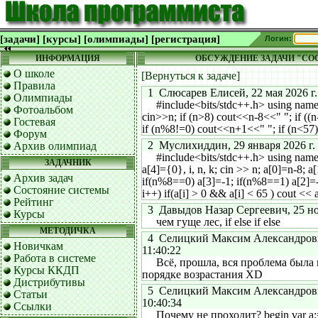
[задачи]
[курсы]
[олимпиады]
[регистрация]
Логин:
ИНФОРМАЦИЯ
ОБСУЖДЕНИЕ ЗАДАЧИ "СО
О школе
[Вернуться к задаче]
Правила
1 Слюсарев Елисей, 22 мая 2026 г.
Олимпиады
#include<bits/stdc++.h> using namespa
Фотоальбом
cin>>n; if (n>8) cout<<n-8<<" "; if (
Гостевая
if (n%8!=0) cout<<n+1<<" "; if (n<57)
Форум
2 Муслихиддин, 29 января 2026 г. 
Архив олимпиад
#include<bits/stdc++.h> using namespa
ЗАДАЧНИК
a[4]={0}, i, n, k; cin >> n; a[0]=n-8; 
Архив задач
if(n%8==0) a[3]=-1; if(n%8==1) a[2]=-1;
Состояние системы
i++) if(a[i] > 0 && a[i] < 65 ) cout << a
Рейтинг
3 Давыдов Назар Сергеевич, 25 ноя
Курсы
чем гуще лес, if else if else
МЕТОДИЧКА
4 Селицкий Максим Александрович
Новичкам
11:40:22
Работа в системе
Всё, прошла, вся проблема была в
Курсы ККДП
порядке возрастания ХD
Дистрибутивы
5 Селицкий Максим Александрович
Статьи
10:40:34
Ссылки
Почему не проходит? begin var a:=rea