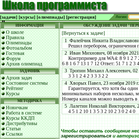
[задачи]
[курсы]
[олимпиады]
[регистрация]
Логин:
ИНФОРМАЦИЯ
ОБСУЖДЕНИЕ ЗАДАЧИ "ПЕ
О школе
[Вернуться к задаче]
Правила
1 Фалейчик Никита Владиславович,
Олимпиады
Решил перебором, ограничения 
Фотоальбом
2 Иван Михнович, 08 ноября 2021 г
Гостевая
Контрпример для WA4: 8 9 1 2 7 2 3 
Форум
6 8 1 6 7 13 1 7 12 Ответ: 51 7 1 2 3 4
Архив олимпиад
3 Тропин Михаил Алексеевич, 02 ав
ЗАДАЧНИК
3 3 1 2 4 2 3 3 3 2 2
Архив задач
Состояние системы
4 Хворых Павел, 23 ноября 2019 г.
Рейтинг
Гарантируется, что хотя бы один 
Курсы
минимальных наборов несколько, 
Номера каналов можно выводить в 
МЕТОДИЧКА
5 Лалетин Николай Викторович, 27 
Новичкам
4 5 1 2 10 1 3 5 3 2 10 2 3 0 2 4 0
Работа в системе
Курсы ККДП
Дистрибутивы
Статьи
Чтобы оставить сообщение не
Ссылки
зарегистрироваться
и авториз