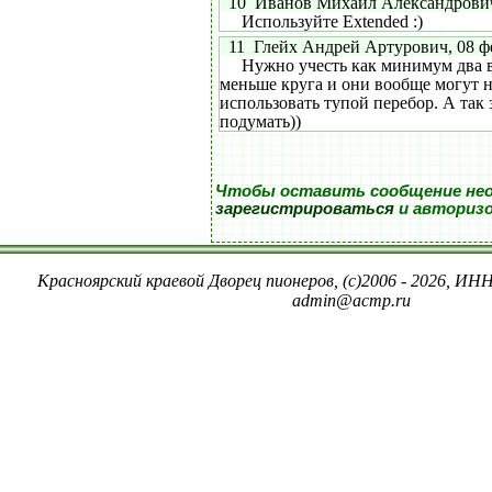
10 Иванов Михаил Александрович, 
Используйте Extended :)
11 Глейх Андрей Артурович, 08 фев
Нужно учесть как минимум два ва
меньше круга и они вообще могут н
использовать тупой перебор. А так 
подумать))
Чтобы оставить сообщение не
зарегистрироваться
и авториз
Красноярский краевой Дворец пионеров, (c)2006 - 2026, ИНН
admin@acmp.ru