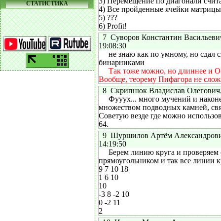
3) Перемещение по диагонали счита
СТАТИСТИКА
4) Все пройденные ячейки матрицы
5) ???
6) Profit!
7 Суворов Константин Васильевич,
19:08:30
не знаю как по умному, но сдал с
бинарниками
Так тоже можно, но длиннее и O(r*
Вообще, теорему Пифагора не сложн
8 Скрипнюк Владислав Олегович, 1
Фууух... много мучений и наконец-
множеством подводных камней, свя
Советую везде где можно использоват
64.
9 Шуршилов Артём Александрович,
14:19:50
Берем линию круга и проверяем ск
прямоугольником и так все линии 
9 7 10 18
1 6 10
10
-3 8 -2 10
0 -2 11
2