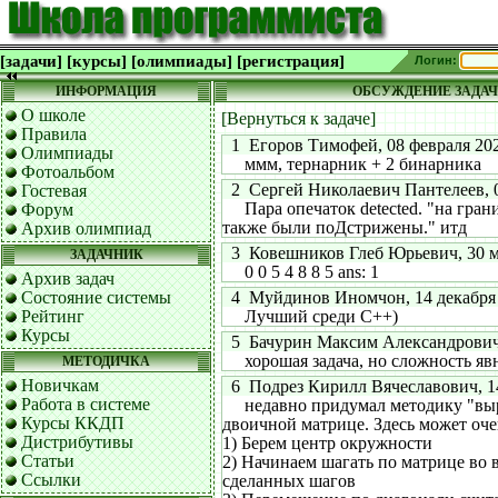
[задачи]
[курсы]
[олимпиады]
[регистрация]
Логин:
ИНФОРМАЦИЯ
ОБСУЖДЕНИЕ ЗАДАЧ
О школе
[Вернуться к задаче]
Правила
1 Егоров Тимофей, 08 февраля 2022
Олимпиады
ммм, тернарник + 2 бинарника
Фотоальбом
2 Сергей Николаевич Пантелеев, 09
Гостевая
Пара опечаток detected. "на грани
Форум
также были поДстрижены." итд
Архив олимпиад
3 Ковешников Глеб Юрьевич, 30 мар
ЗАДАЧНИК
0 0 5 4 8 8 5 ans: 1
Архив задач
Состояние системы
4 Муйдинов Иномчон, 14 декабря 2
Рейтинг
Лучший среди C++)
Курсы
5 Бачурин Максим Александрович, 2
хорошая задача, но сложность яв
МЕТОДИЧКА
Новичкам
6 Подрез Кирилл Вячеславович, 14 
Работа в системе
недавно придумал методику "выре
Курсы ККДП
двоичной матрице. Здесь может оче
Дистрибутивы
1) Берем центр окружности
Статьи
2) Начинаем шагать по матрице во в
Ссылки
сделанных шагов