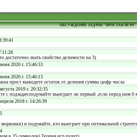
ОБСУЖДЕНИЕ ЗАДАЧИ "ПРОСТАЯ ИГРА"
8:39:41
:11:28
о достаточно знать свойство делимости на 3)
ня 2020 г. 15:46:33
ня 2020 г. 15:46:13
на прост выводите остаток от деления суммы цифр числа
густа 2019 г. 20:32:35
 с подзадач:подумайте выиграет ли первый ,если перед ним 0 мо
реля 2018 г. 14:26:39
т
5
 2 морковки) и подумайте, кто выиграет при оптимальной стратег
4
ом в 35 символов) Теория игр рулит)