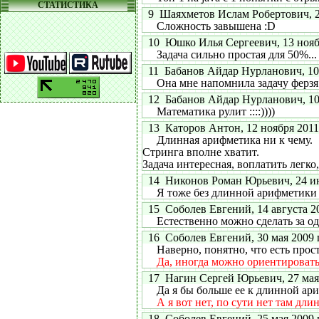
СТАТИСТИКА
9 Шаяхметов Ислам Робертович, 23 
Сложность завышена :D
10 Юшко Илья Сергеевич, 13 ноября
Задача сильно простая для 50%...
11 Бабанов Айдар Нурланович, 10 я
Она мне напомнила задачу ферзя в
12 Бабанов Айдар Нурланович, 10 я
Математика рулит ::::))))
13 Каторов Антон, 12 ноября 2011 
Длинная арифметика ни к чему.
Стринга вполне хватит.
Задача интересная, воплатить легко
14 Никонов Роман Юрьевич, 24 июл
Я тоже без длинной арифметики 
15 Соболев Евгений, 14 августа 200
Естественно можно сделать за одно 
16 Соболев Евгений, 30 мая 2009 г
Наверно, понятно, что есть прост
Да, иногда можно ориентировать
17 Нагин Сергей Юрьевич, 27 мая 2
Да я бы больше ее к длинной ариф
А я вот нет, по сути нет там д
18 Соболев Евгений, 25 мая 2009 г