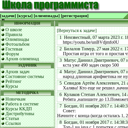
[задачи]
[курсы]
[олимпиады]
[регистрация]
ИНФОРМАЦИЯ
О школе
[Вернуться к задаче]
Правила
1 Неизвестный, 07 марта 2023 г. 1
Олимпиады
https://youtu.be/unBVdjmfo0U
Фотоальбом
2 Билалов Тимур, 27 мая 2022 г. 17
Гостевая
Простая игра от того и простая чт
Форум
Архив олимпиад
3 Матус Даниил Дмитриевич, 07 ию
кста уже 490 задач скоро 500
ЗАДАЧНИК
Архив задач
4 Матус Даниил Дмитриевич, 07 ию
Состояние системы
народ длинная арифметика не нуж
Рейтинг
5 Севидов Артём Алексеевич, 21 ав
Курсы
Халява! Кто еще не решил ,начните
МЕТОДИЧКА
6 Кулаков Степан Алексеевич, 14 ап
Новичкам
Ребята ,напишите до 13.Поможе
Работа в системе
7 Богдан, 01 ноября 2017 г. 14:40:3
Курсы ККДП
Совет:
Дистрибутивы
Начните с конца (когда осталась 1,
Статьи
8 Богдан, 01 ноября 2017 г. 14:38:3
Ссылки
Топ-1 на java с 1 попытки с отрыв