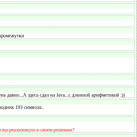
 промежутки
 давно...А здесь сдал на Java...с длинной арифметикой :))
одник 193 символа..
и вы реализовали в своем решении?