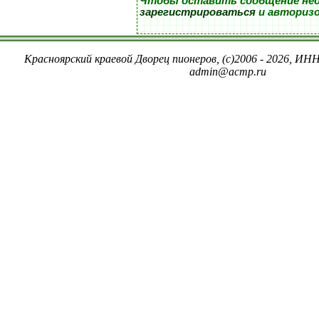
Чтобы оставить сообщение не
зарегистрироваться
и авториз
Красноярский краевой Дворец пионеров, (c)2006 - 2026, ИНН
admin@acmp.ru