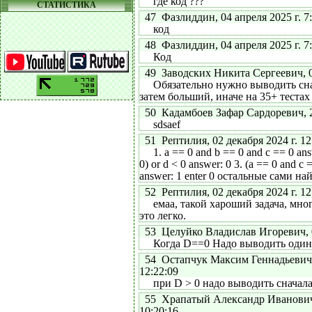
где код ???
СТАТИСТИКА
47 Фазлиддин, 04 апреля 2025 г. 7:
код
48 Фазлиддин, 04 апреля 2025 г. 7:
Код
49 Заводских Никита Сергеевич, 01
Обязательно нужно выводить снач
затем больший, иначе на 35+ теста
50 Кадамбоев Зафар Сардоревич, 22
sdsaef
51 Рептилия, 02 декабря 2024 г. 12
1. a == 0 and b == 0 and c == 0 answ
0) or d < 0 answer: 0 3. (a == 0 and c 
answer: 1 enter 0 остальные сами на
52 Рептилия, 02 декабря 2024 г. 12
емаа, такой хароший задача, мног
это легко.
53 Целуйко Владислав Игоревич, 05
Когда D==0 Надо выводить один 
54 Остапчук Максим Геннадьевич, 
12:22:09
при D > 0 надо выводить сначала
55 Храпатый Александр Иванович, 
10:20:16