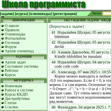
[задачи]
[курсы]
[олимпиады]
[регистрация]
Логин:
ИНФОРМАЦИЯ
ОБСУЖДЕНИЕ ЗАДАЧИ "КВАДР
О школе
[Вернуться к задаче]
Правила
41 Нуралийев Шухрат, 05 августа 2
Олимпиады
bilmiman
Фотоальбом
42 Нуралийев Шухрат, 05 августа 2
Гостевая
davlat
Форум
Архив олимпиад
43 Азимов Давлатбек, 05 августа 20
Kimdir ishloldimi bu masalani
ЗАДАЧНИК
Архив задач
44 Нуралийев Шухрат, 04 августа 2
Состояние системы
code code code
Рейтинг
45 Александр, 07 мая 2025 г. 10:55
Курсы
Корни можно выводить в любом п
-0.0 это нормально. Если d = 0, в о
МЕТОДИЧКА
корень 1 и сам корень. Основные три
Новичкам
= 0 Ответ: -1"; "a = b = 0 or d < 0 Отв
Работа в системе
Дальше сами. Тут очень много комм
Курсы ККДП
вас могут появиться недопонимания
Дистрибутивы
ряд моментов.
Статьи
Ссылки
46 Фазлиддин, 04 апреля 2025 г. 7: