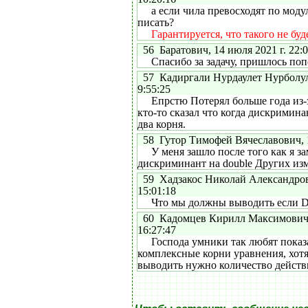
а если чила превосходят по модул
писать?
Гарантируется, что такого не буд
56 Баратович, 14 июля 2021 г. 22:0
Спасибо за задачу, пришлось поп
57 Кадиргали Нурдаулет Нурболулы
9:55:25
Епрстю Потерял больше года из-з
кто-то сказал что когда дискримина
два корня.
58 Гутор Тимофей Вячеславович, 11
У меня зашло после того как я заме
дискриминант на double Других из
59 Хадзакос Николай Александрови
15:01:18
Что мы должны выводить если D
60 Кадомцев Кирилл Максимович, 
16:27:47
Господа умники так любят показат
комплексные корни уравнения, хотя
выводить нужно количество действ