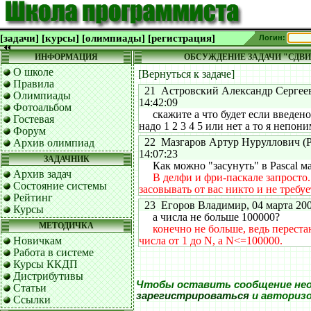
[задачи]
[курсы]
[олимпиады]
[регистрация]
Логин:
ИНФОРМАЦИЯ
ОБСУЖДЕНИЕ ЗАДАЧИ "СДВИ
О школе
[Вернуться к задаче]
Правила
21 Астровский Александр Сергееви
Олимпиады
14:42:09
Фотоальбом
скажите а что будет если введено 
Гостевая
надо 1 2 3 4 5 или нет а то я непон
Форум
22 Мазгаров Артур Нуруллович (РБ
Архив олимпиад
14:07:23
ЗАДАЧНИК
Как можно "засунуть" в Pascal ма
Архив задач
В делфи и фри-паскале запросто.
Состояние системы
засовывать от вас никто и не требуе
Рейтинг
23 Егоров Владимир, 04 марта 2009
Курсы
а числа не больше 100000?
МЕТОДИЧКА
конечно не больше, ведь переста
Новичкам
числа от 1 до N, а N<=100000.
Работа в системе
Курсы ККДП
Дистрибутивы
Чтобы оставить сообщение не
Статьи
зарегистрироваться
и авториз
Ссылки