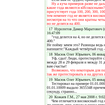
Ну а куча примеров разве не дал
какие года являются вИсокосными?
присутствует года 100, 200, 300, 10
тем неменее год не является висок
несмотря на то что они кратны четы
но не делятся на 400.
17 Нурсеитов Дамир Маратович (rm
16:47:09
"год делится на 4, но не делится н
400."
Не пойму зачем это? Разницы ведь 
напишете:"Каждый четвёртый год -
18 Масюк Олег Юрьевич, 06 января 
Уф, сдал! Люди, протестируйте с
между 28 и 29 февраля и между 31 д
вам счастье!
Возможно, что некоторым для по
так же протестировать и на других 
19 Масюк Олег Юрьевич, 05 января 
Тестировал на примере 01.01.000
01.01.10009 выдало 3655348 причем
секунду, странно...
20 Кожаев Г.М., 27 мая 2008 г. 9:02
Чем отличается високосный год о
ли считать день начала и конца мер