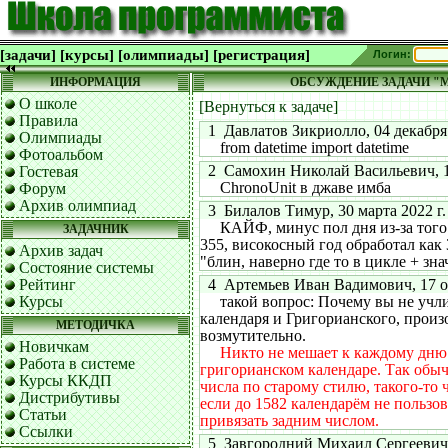
[задачи]
[курсы]
[олимпиады]
[регистрация]
Логин:
ИНФОРМАЦИЯ
ОБСУЖДЕНИЕ ЗАДАЧИ "
О школе
[Вернуться к задаче]
Правила
1 Давлатов Зикриолло, 04 декабря 2
Олимпиады
from datetime import datetime
Фотоальбом
2 Самохин Николай Васильевич, 17 
Гостевая
ChronoUnit в джаве имба
Форум
Архив олимпиад
3 Билалов Тимур, 30 марта 2022 г. 
КАЙФ, минус пол дня из-за того 
ЗАДАЧНИК
355, високосный год обработал как
Архив задач
"блин, наверно где то в цикле + знач
Состояние системы
Рейтинг
4 Артемьев Иван Вадимович, 17 окт
Курсы
такой вопрос: Почему вы не учл
календаря и Григорианского, прои
МЕТОДИЧКА
возмутительно.
Новичкам
Никто не мешает к каждому дню 
Работа в системе
григорианском календаре. Так обыч
Курсы ККДП
числа по старому стилю, такого-то 
Дистрибутивы
если до 1582 календарём не пользов
Статьи
привязать задним числом.
Ссылки
5 Завгородний Михаил Сергеевич, 0