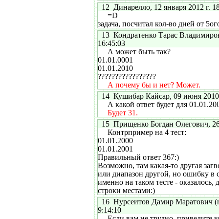
12 Динарелло, 12 января 2012 г. 18
=D
задача, посчитал кол-во дней от 5ог
13 Кондратенко Тарас Владимирови
16:45:03
А может быть так?
01.01.0001
01.01.2010
?????????????????
А почему бы и нет? Может.
14 Кушибар Кайсар, 09 июня 2010 г
А какой ответ будет для 01.01.200
Будет 31.
15 Прищенко Богдан Олегович, 26 м
Контрпример на 4 тест:
01.01.2000
01.01.2001
Правильный ответ 367:)
Возможно, там какая-то другая загв
или диапазон другой, но ошибку в с
именно на таком тесте - оказалось,
строки местами:)
16 Нурсеитов Дамир Маратович (rm
9:14:10
Если вам не трудно, приведите к