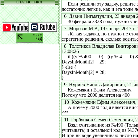
СТАТИСТИКА
Если решили эту задачу, решите за
достаточно легкие, как и эта тоже л
6 Давид Нигматуллин, 23 января 20
30 февраля 3328 года, нужно учи
7 Морозов М В, 19 января 2017 г. 
Лёгкая задачка, но нужно не сто
стратегию решения, сколько возитьс
8 Толстиков Владислав Викторович,
13:08:26
if ((y % 400 == 0) || ((y % 4 == 0) &
DaysInMonth[2] = 29;
} else {
DaysInMonth[2] = 28;
}
9 Нуриев Наиль Дамирович, 21 июн
Кожемякин Ефим Алексеевич
Потому что 2000 делится на 400
10 Кожемякин Ефим Алексеевич, 06
А почему 2000 год я вляется вис
???
11 Горбунков Семен Семенович, 27 
Взял считывание из №490 (Толь
учитывать) и остальной код из №37
И при выводе увеличиваю число на 