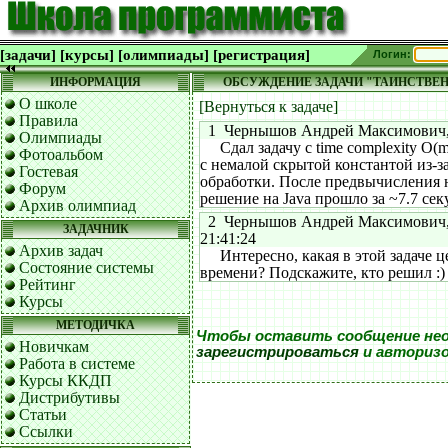
[задачи]
[курсы]
[олимпиады]
[регистрация]
Логин:
ИНФОРМАЦИЯ
ОБСУЖДЕНИЕ ЗАДАЧИ "ТАИНСТВЕ
О школе
[Вернуться к задаче]
Правила
1 Чернышов Андрей Максимович, 07
Олимпиады
Сдал задачу с time complexity O(mi
Фотоальбом
с немалой скрытой константой из-з
Гостевая
обработки. После предвычисления 
Форум
решение на Java прошло за ~7.7 сек
Архив олимпиад
2 Чернышов Андрей Максимович, 2
ЗАДАЧНИК
21:41:24
Архив задач
Интересно, какая в этой задаче ц
Состояние системы
времени? Подскажите, кто решил :)
Рейтинг
Курсы
МЕТОДИЧКА
Чтобы оставить сообщение не
Новичкам
зарегистрироваться
и авториз
Работа в системе
Курсы ККДП
Дистрибутивы
Статьи
Ссылки