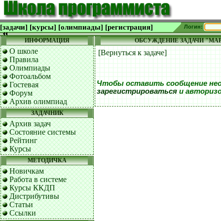
[задачи]
[курсы]
[олимпиады]
[регистрация]
Логин:
ИНФОРМАЦИЯ
ОБСУЖДЕНИЕ ЗАДАЧИ "МА
О школе
[Вернуться к задаче]
Правила
Олимпиады
Фотоальбом
Чтобы оставить сообщение не
Гостевая
зарегистрироваться
и авториз
Форум
Архив олимпиад
ЗАДАЧНИК
Архив задач
Состояние системы
Рейтинг
Курсы
МЕТОДИЧКА
Новичкам
Работа в системе
Курсы ККДП
Дистрибутивы
Статьи
Ссылки