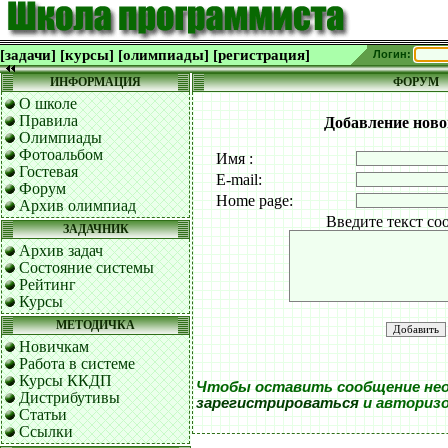
[задачи]
[курсы]
[олимпиады]
[регистрация]
Логин:
ИНФОРМАЦИЯ
ФОРУМ
О школе
Правила
Добавление ново
Олимпиады
Фотоальбом
Имя :
Гостевая
E-mail:
Форум
Home page:
Архив олимпиад
Введите текст со
ЗАДАЧНИК
Архив задач
Состояние системы
Рейтинг
Курсы
МЕТОДИЧКА
Новичкам
Работа в системе
Курсы ККДП
Чтобы оставить сообщение не
Дистрибутивы
зарегистрироваться
и авториз
Статьи
Ссылки