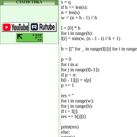
s = q
СТАТИСТИКА
if h <= len(s):
n = len(s)
w = (n + h - 1) // h
l = [0] * h
for i in range(h):
l[i] = min(w, (n - 1 - i) // h + 1)
b = [['' for _ in range(l[i])] for i in rang
p = 0
for i in a:
for j in range(l[i-1]):
if p < n:
b[i - 1][j] = s[p]
p += 1
res = ''
for i in range(w):
for j in range(h):
if i < l[j]:
res += b[j][i]
print(res)
else: