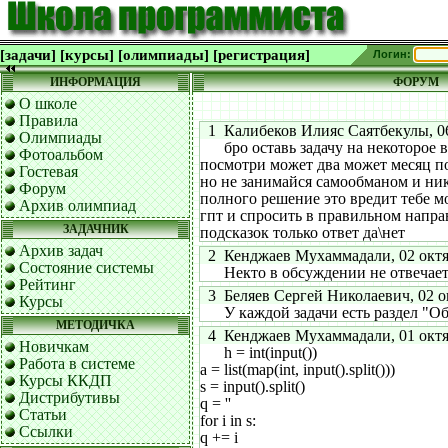
[задачи]
[курсы]
[олимпиады]
[регистрация]
Логин:
ИНФОРМАЦИЯ
ФОРУМ
О школе
Правила
1 Калибеков Илияс Саятбекулы, 06 
Олимпиады
бро оставь задачу на некоторое в
Фотоальбом
посмотри может два может месяц п
Гостевая
но не занимайся самообманом и ни
Форум
полного решение это вредит тебе м
Архив олимпиад
гпт и спросить в правильном напра
ЗАДАЧНИК
подсказок только ответ да\нет
Архив задач
2 Кенджаев Мухаммадали, 02 октябр
Состояние системы
Некто в обсуждении не отвечает
Рейтинг
3 Беляев Сергей Николаевич, 02 окт
Курсы
У каждой задачи есть раздел "Об
МЕТОДИЧКА
4 Кенджаев Мухаммадали, 01 октябр
Новичкам
h = int(input())
Работа в системе
a = list(map(int, input().split()))
Курсы ККДП
s = input().split()
Дистрибутивы
q = ''
Статьи
for i in s:
Ссылки
q += i