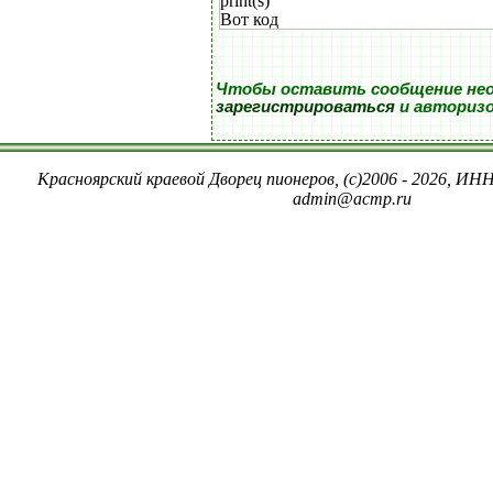
print(s)
Вот код
Чтобы оставить сообщение не
зарегистрироваться
и авториз
Красноярский краевой Дворец пионеров, (c)2006 - 2026, ИНН
admin@acmp.ru