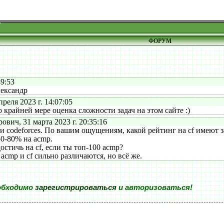
ФОРУМ
9:53
ександр
еля 2023 г. 14:07:05
крайней мере оценка сложности задач на этом сайте :)
ич, 31 марта 2023 г. 20:35:16
codeforces. По вашим ощущениям, какой рейтинг на cf имеют з
0-80% на acmp.
стичь на cf, если ты топ-100 acmp?
 acmp и cf сильно различаются, но всё же.
обходимо
зарегистрироваться
и авторизоваться!