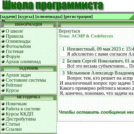
[задачи]
[курсы]
[олимпиады]
[регистрация]
ИНФОРМАЦИЯ
О школе
Вернуться
Правила
Тема: ACMP & Codeforces
Олимпиады
Фотоальбом
1 Неизвестный, 09 мая 2023 г. 15:4
Гостевая
Я абсолютно с вами согласен Ал
Форум
2 Беляев Сергей Николаевич, 01 апр
Архив олимпиад
Всё это весьма субъективно... По 
ЗАДАЧНИК
3 Мельников Александр Владимиров
Архив задач
Вопрос тем, кто решает на acmp и 
Состояние системы
И аналогичный вопрос про задачи 5
Рейтинг
Какого примерно рейтинга можно до
Курсы
Я, конечно, понимаю, что задачи на
МЕТОДИЧКА
Новичкам
Работа в системе
Чтобы оставить сообщение не
Курсы ККДП
Дистрибутивы
Статьи
Ссылки