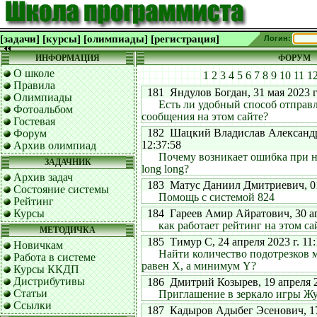
[задачи]
[курсы]
[олимпиады]
[регистрация]
Логин:
ИНФОРМАЦИЯ
ФОРУМ
О школе
1
2
3
4
5
6
7
8
9
10
11
1
Правила
181 Яндулов Богдан, 31 мая 2023 г.
Олимпиады
Есть ли удобный способ отправ
Фотоальбом
сообщения на этом сайте?
Гостевая
182 Шацкий Владислав Александров
Форум
12:37:58
Архив олимпиад
Почему возникает ошибка при н
ЗАДАЧНИК
long long?
Архив задач
183 Матус Даниил Дмитриевич, 01 м
Состояние системы
Помощь с системой 824
Рейтинг
Курсы
184 Гареев Амир Айратович, 30 апр
как работает рейтинг на этом са
МЕТОДИЧКА
185 Тимур С, 24 апреля 2023 г. 11:
Новичкам
Найти количество подотрезков 
Работа в системе
равен X, а минимум Y?
Курсы ККДП
Дистрибутивы
186 Дмитрий Козырев, 19 апреля 20
Статьи
Приглашение в зеркало игры Жук 
Ссылки
187 Кадыров Адыбег Эсенович, 17 а