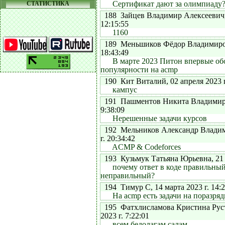
Сертификат дают за олимпиаду?
СТАТИСТИКА
188 Зайцев Владимир Алексеевич, 
12:15:55
1160
189 Меньшиков Фёдор Владимирови
18:43:49
В марте 2023 Питон впервые о
популярности на acmp
190 Кит Виталий, 02 апреля 2023 г
кампус
191 Пашментов Никита Владимиров
9:38:09
Нерешенные задачи курсов
192 Мельников Александр Владими
г. 20:34:42
ACMP & Codeforces
193 Кузьмук Татьяна Юрьевна, 21 м
почему ответ в коде правильный
неправильный?
194 Тимур С, 14 марта 2023 г. 14:2
На acmp есть задачи на поразря
195 Фатхлисламова Кристина Руст
2023 г. 7:22:01
всем бедолагам салам