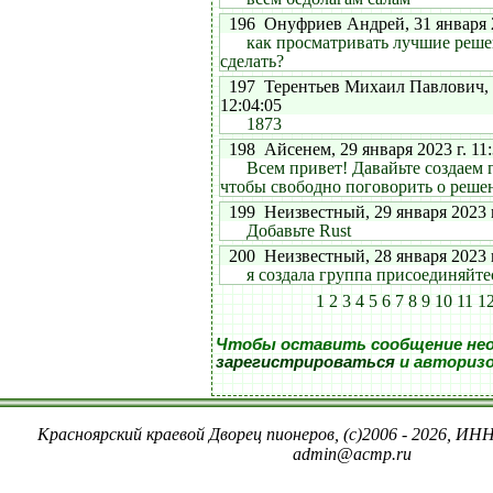
196 Онуфриев Андрей, 31 января 20
как просматривать лучшие решен
сделать?
197 Терентьев Михаил Павлович, 3
12:04:05
1873
198 Айсенем, 29 января 2023 г. 11:
Всем привет! Давайьте создаем г
чтобы свободно поговорить о реше
199 Неизвестный, 29 января 2023 г
Добавьте Rust
200 Неизвестный, 28 января 2023 г
я создала группа присоединяйте
1
2
3
4
5
6
7
8
9
10
11
1
Чтобы оставить сообщение не
зарегистрироваться
и авториз
Красноярский краевой Дворец пионеров, (c)2006 - 2026, ИНН
admin@acmp.ru