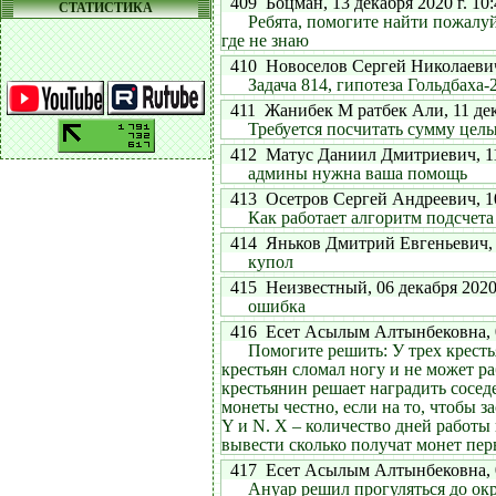
409 Боцман, 13 декабря 2020 г. 10:
СТАТИСТИКА
Ребята, помогите найти пожалу
где не знаю
410 Новоселов Сергей Николаевич, 
Задача 814, гипотеза Гольдбаха
411 Жанибек М ратбек Али, 11 дека
Требуется посчитать сумму цел
412 Матус Даниил Дмитриевич, 11 д
админы нужна ваша помощь
413 Осетров Сергей Андреевич, 10 
Как работает алгоритм подсчет
414 Яньков Дмитрий Евгеньевич, 09
купол
415 Неизвестный, 06 декабря 2020 
ошибка
416 Есет Асылым Алтынбековна, 06 
Помогите решить: У трех кресть
крестьян сломал ногу и не может ра
крестьянин решает наградить сосед
монеты честно, если на то, чтобы 
Y и N. X – количество дней работы
вывести сколько получат монет первы
417 Есет Асылым Алтынбековна, 06 
Ануар решил прогуляться до окр