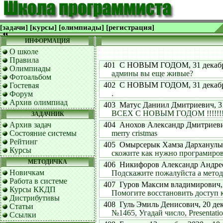
[задачи]
[курсы]
[олимпиады]
[регистрация]
ИНФОРМАЦИЯ
О школе
Правила
401 С НОВЫМ ГОДОМ, 31 декабря 
Олимпиады
админы вы еще живые?
Фотоальбом
402 С НОВЫМ ГОДОМ, 31 декабря 
Гостевая
.
Форум
Архив олимпиад
403 Матус Даниил Дмитриевич, 31 д
ВСЕХ С НОВЫМ ГОДОМ !!!!!!
ЗАДАЧНИК
Архив задач
404 Анохов Александр Дмитриевич, 
Состояние системы
merry cristmas
Рейтинг
405 Омырсерык Хамза Дарханулы, 2
Курсы
скожите как нужно програмиров
МЕТОДИЧКА
406 Никифоров Александр Андрееви
Новичкам
Подскажите пожалуйста а методи
Работа в системе
407 Гуров Максим владимирович, 22
Курсы ККДП
Помогите восстановить доступ 
Дистрибутивы
408 Гуль Эмиль Денисович, 20 дека
Статьи
№1465, Угадай число, Presentation
Ссылки