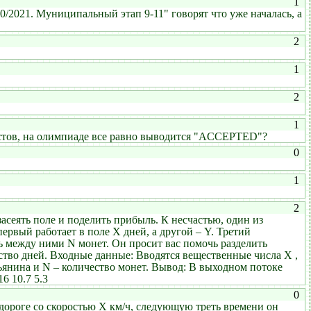
1
/2021. Муниципальный этап 9-11" говорят что уже началась, а
2
1
2
1
тестов, на олимпиаде все равно выводится "ACCEPTED"?
0
1
2
асеять поле и поделить прибыль. К несчастью, один из
ервый работает в поле X дней, а другой – Y. Третий
ть между ними N монет. Он просит вас помочь разделить
ество дней. Входные данные: Вводятся вещественные числа X ,
тьянина и N – количество монет. Вывод: В выходном потоке
6 10.7 5.3
0
дороге со скоростью X км/ч, следующую треть времени он