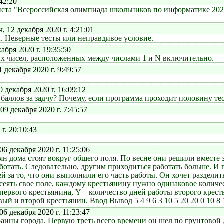
42:20
йста "Всероссийская олимпиада школьников по информатике 2020
12 декабря 2020 г. 4:21:01
-2. Неверные тесты или неправдивое условие.
бря 2020 г. 19:35:50
ых чисел, расположенных между числами 1 и N включительно.
екабря 2020 г. 9:49:57
декабря 2020 г. 16:09:12
а баллов за задчу? Почему, если программа проходит половину 
 декабря 2020 г. 7:45:57
г. 20:10:43
декабря 2020 г. 11:25:06
ян дома стоят вокруг общего поля. По весне они решили вместе з
ботать. Следовательно, другим приходиться работать больше. И п
ей за то, что они выполнили его часть работы. Он хочет раздели
засеять свое поле, каждому крестьянину нужно одинаковое колич
 первого крестьянина, Y – количество дней работы второго крес
й и второй крестьянин. Ввод Вывод 5 4 9 6 3 10 5 20 20 0 10 8 1
декабря 2020 г. 11:23:47
аины города. Первую треть всего времени он шел по грунтовой 