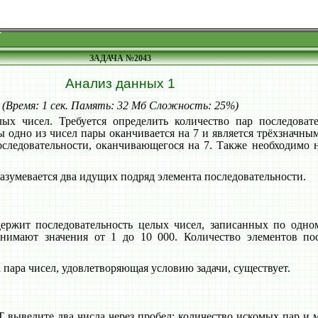
ЗАДАЧА №2043
Анализ данных 1
(Время: 1 сек. Память: 32 Мб Сложность: 25%)
лых чисел. Требуется определить количество пар последоват
 одно из чисел пары оканчивается на 7 и является трёхзначным
оследовательности, оканчивающегося на 7. Также необходимо
разумевается два идущих подряд элемента последовательности.
ржит последовательность целых чисел, записанных по одном
нимают значения от 1 до 10 000. Количество элементов пос
а пара чисел, удовлетворяющая условию задачи, существует.
ыведите два числа через пробел: количество искомых пар и