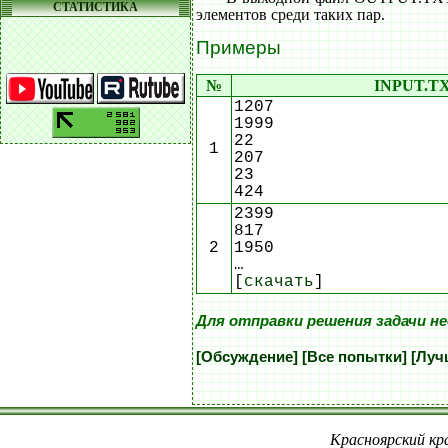
СТАТИСТИКА
элементов среди таких пар.
Примеры
№
INPUT.T
1207
1999
22
1
207
23
424
2399
817
2
1950
…
[
скачать
]
Для отправки решения задачи н
[Обсуждение]
[Все попытки]
[Луч
Красноярский кра