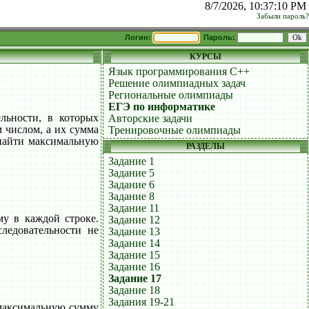
8/7/2026, 10:37:10 PM
Забыли пароль?
Логин:
Пароль:
КУРСЫ
Язык программирования C++
Решение олимпиадных задач
Региональные олимпиады
ЕГЭ по информатике
ельности, в которых
Авторские задачи
 числом, а их сумма
Тренировочные олимпиады
 найти максимальную
РАЗДЕЛЫ
Задание 1
Задание 5
Задание 6
Задание 8
Задание 11
у в каждой строке.
Задание 12
ледовательности не
Задание 13
Задание 14
Задание 15
Задание 16
Задание 17
Задание 18
Задания 19-21
 максимальную сумму