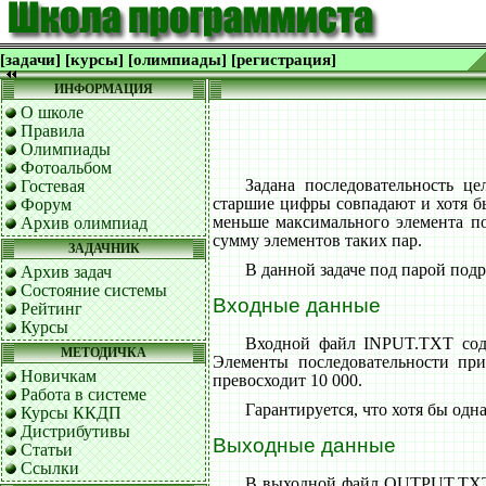
[задачи]
[курсы]
[олимпиады]
[регистрация]
ИНФОРМАЦИЯ
О школе
Правила
Олимпиады
Фотоальбом
Задана последовательность це
Гостевая
старшие цифры совпадают и хотя бы
Форум
меньше максимального элемента п
Архив олимпиад
сумму элементов таких пар.
ЗАДАЧНИК
В данной задаче под парой под
Архив задач
Состояние системы
Входные данные
Рейтинг
Курсы
Входной файл INPUT.TXT соде
МЕТОДИЧКА
Элементы последовательности при
Новичкам
превосходит 10 000.
Работа в системе
Гарантируется, что хотя бы одн
Курсы ККДП
Дистрибутивы
Выходные данные
Статьи
Ссылки
В выходной файл OUTPUT.TXT в