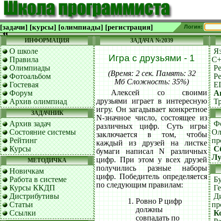
[задачи]
[курсы]
[олимпиады]
[регистрация]
Логин:
ИНФОРМАЦИЯ
ЗАДАЧА №2039
О школе
Я
Игра с друзьями - 1
Правила
C
Олимпиады
Р
(Время: 2 сек. Память: 32
Фотоальбом
Р
Мб Сложность: 35%)
Гостевая
Е
Алексей со своими
Форум
А
друзьями играет в интересную
Архив олимпиад
Т
игру. Он загадывает конкретное
ЗАДАЧНИК
N-значное число, состоящее из
Архив задач
Ф
различных цифр. Суть игры
Состояние системы
Ол
заключается в том, чтобы
Рейтинг
пр
каждый из друзей на листке
Курсы
С
бумаги написал N различных
Лу
цифр. При этом у всех друзей
МЕТОДИЧКА
получились разные наборы
Новичкам
цифр. Победитель определяется
Работа в системе
Б
по следующим правилам:
Курсы ККДП
Г
Дистрибутивы
Д
Ровно P цифр
Статьи
пр
должны
Ссылки
К
совпадать по