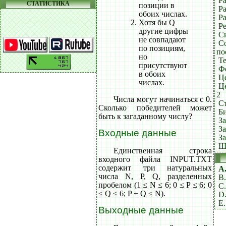
Ра
СТАТИСТИКА
позиции в
Р
обоих числах.
Ра
Хотя бы Q
Ре
другие цифры
С
не совпадают
С
по позициям,
по
но
Т
присутствуют
Ф
в обоих
Ц
числах.
Ц
2
Числа могут начинаться с 0.
С
Сколько победителей может
Б
быть к загаданному числу?
З
З
Входные данные
З
Ш
Единственная строка
входного файла INPUT.TXT
содержит три натуральных
A.
числа N, P, Q, разделенных
B.
пробелом (1 ≤ N ≤ 6; 0 ≤ P ≤ 6; 0
C.
≤ Q ≤ 6; P + Q ≤ N).
D
E.
Выходные данные