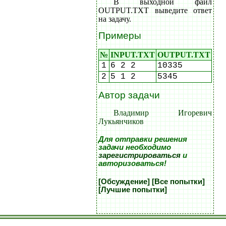
В выходной файл
OUTPUT.TXT выведите ответ
на задачу.
Примеры
№
INPUT.TXT
OUTPUT.TXT
1
6 2 2
10335
2
5 1 2
5345
Автор задачи
Владимир Игоревич
Лукьянчиков
Для отправки решения
задачи необходимо
зарегистрироваться
и
авторизоваться!
[Обсуждение]
[Все попытки]
[Лучшие попытки]