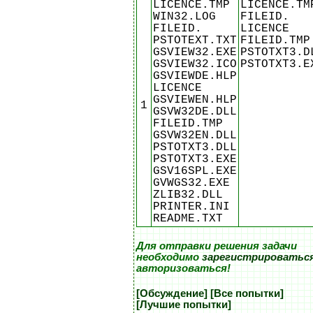
LICENCE.TMP
LICENCE.TM
WIN32.LOG
FILEID.
FILEID.
LICENCE
PSTOTEXT.TXT
FILEID.TMP
GSVIEW32.EXE
PSTOTXT3.D
GSVIEW32.ICO
PSTOTXT3.E
GSVIEWDE.HLP
LICENCE
GSVIEWEN.HLP
1
GSVW32DE.DLL
FILEID.TMP
GSVW32EN.DLL
PSTOTXT3.DLL
PSTOTXT3.EXE
GSV16SPL.EXE
GVWGS32.EXE
ZLIB32.DLL
PRINTER.INI
README.TXT
Для отправки решения задачи
необходимо
зарегистрироватьс
авторизоваться!
[Обсуждение]
[Все попытки]
[Лучшие попытки]