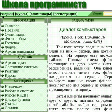
[задачи]
[курсы]
[олимпиады]
[регистрация]
Логин:
ИНФОРМАЦИЯ
ЗАДАЧА №1318
О школе
Диалог компьютеров
Правила
Олимпиады
(Время: 1 сек. Память: 16
Фотоальбом
Мб Сложность: 45%)
Гостевая
Три компьютера соединены сет
Форум
Один из них – сервер, два други
Архив олимпиад
клиенты. На сервере есть нескол
ЗАДАЧНИК
файлов. Полные имена файло
Архив задач
состоящие из двух частей (им
Состояние системы
расширение), различны. Оба клие
Рейтинг
знают полные имена всех файл
Курсы
находящихся на сервере. Сер
выбирает один из своих файло
МЕТОДИЧКА
посылает его имя одному из клиент
Новичкам
а расширение – второму.
Работа в системе
Курсы ККДП
Затем клиенты начинают общат
Дистрибутивы
друг с другом, пытаясь определи
Статьи
какой файл был выбран сервером (
Ссылки
хотят узнать полное имя файл