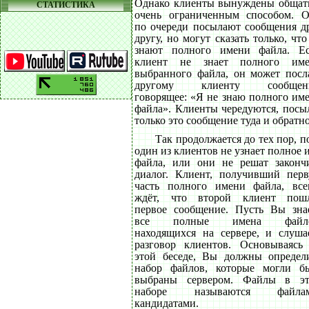
Однако клиенты вынуждены общат
СТАТИСТИКА
очень ограниченным способом. 
по очереди посылают сообщения д
другу, но могут сказать только, что
знают полного имени файла. Е
клиент не знает полного им
выбранного файла, он может посл
другому клиенту сообщени
говорящее: «Я не знаю полного им
файла». Клиенты чередуются, посы
только это сообщение туда и обратно
Так продолжается до тех пор, п
один из клиентов не узнает полное 
файла, или они не решат законч
диалог. Клиент, получивший пер
часть полного имени файла, все
ждёт, что второй клиент пош
первое сообщение. Пусть Вы зна
все полные имена файло
находящихся на сервере, и слуша
разговор клиентов. Основываясь
этой беседе, Вы должны определ
набор файлов, которые могли б
выбраны сервером. Файлы в э
наборе называются файлам
кандидатами.