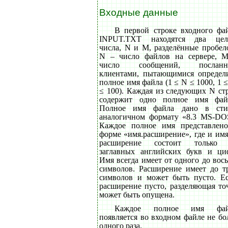
Входные данные
В первой строке входного фа
INPUT.TXT находятся два це
числа, N и M, разделённые пробел
N – число файлов на сервере, 
число сообщений, посланн
клиентами, пытающимися определ
полное имя файла (1 ≤ N ≤ 1000, 1 
≤ 100). Каждая из следующих N ст
содержит одно полное имя фай
Полное имя файла дано в сти
аналогичном формату «8.3 MS-DO
Каждое полное имя представлен
форме «имя.расширение», где и имя
расширение состоит только 
заглавных английских букв и ци
Имя всегда имеет от одного до вос
символов. Расширение имеет до т
символов и может быть пусто. Е
расширение пусто, разделяющая то
может быть опущена.
Каждое полное имя фай
появляется во входном файле не бо
одного раза.