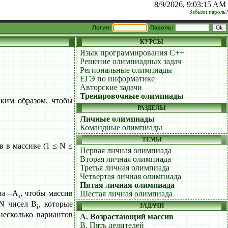
8/9/2026, 9:03:15 AM
Забыли пароль?
Логин:
Пароль:
КУРСЫ
Язык программирования C++
Решение олимпиадных задач
Региональные олимпиады
ЕГЭ по информатике
Авторские задачи
Тренировочные олимпиады
ким образом, чтобы
РАЗДЕЛЫ
Личные олимпиады
Командные олимпиады
ТЕМЫ
 в массиве (1 ≤ N ≤
Первая личная олимпиада
Вторая личная олимпиада
Третья личная олимпиада
Четвертая личная олимпиада
Пятая личная олимпиада
а –А
, чтобы массив
Шестая личная олимпиада
i
 N чисел B
, которые
ЗАДАЧИ
i
 несколько вариантов
A. Возрастающий массив
B. Пять делителей