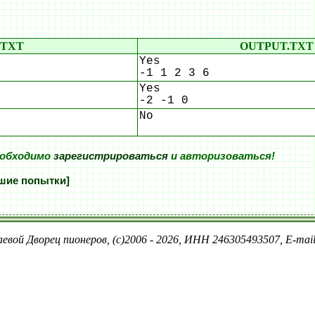
.TXT
OUTPUT.TXT
Yes
-1 1 2 3 6
Yes
-2 -1 0
No
еобходимо
зарегистрироваться
и авторизоваться!
шие попытки]
евой Дворец пионеров, (c)2006 - 2026, ИНН 246305493507, E-ma