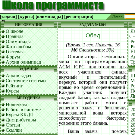
[задачи]
[курсы]
[олимпиады]
[регистрация]
Логин:
ИНФОРМАЦИЯ
ЗАДАЧА №1564
О школе
Я
Обед
Правила
C
Олимпиады
Р
(Время: 1 сек. Память: 16
Фотоальбом
Р
Мб Сложность: 3%)
Гостевая
Е
Организаторы чемпионата
Форум
А
мира по программированию
Архив олимпиад
Т
ACM ICPC приготовили для
ЗАДАЧНИК
всех участников финала
Архив задач
Ш
вкусный и питательный
Состояние системы
М
перекус, который они получат
Рейтинг
Р
прямо во время соревнований.
Курсы
П
Каждый участник получит
Л
сладкий банан, так как сладкое
МЕТОДИЧКА
помогает работе мозга и
Новичкам
решению задач, и бутылочку
Работа в системе
20
минеральной воды, которая
Курсы ККДП
20
способствует быстрому
Дистрибутивы
20
усвоению этого банана.
Статьи
20
Ссылки
20
Ваша задача - помочь