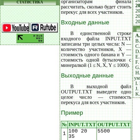
20
организаторам финала
СТАТИСТИКА
20
рассчитать, сколько будет стоить
20
перекус для всех участников.
20
20
Входные данные
В единственной строке
A
входного файла INPUT.TXT
B
записаны три целых числа: N —
C.
количество участников, X —
D.
стоимость одного банана и Y —
E
стоимость одной бутылочки с
F.
минералкой (1 ≤ N, X, Y ≤ 1000).
G
H
Выходные данные
ум
I.
В выходной файл
J
OUTPUT.TXT выведите одно
K.
целое число — стоимость
перекуса для всех участников.
Пример
№
INPUT.TXT
OUTPUT.TXT
100 20
5500
1
35