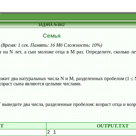
ЗАДАЧА №1012
Семья
(Время: 1 сек. Память: 16 Мб Сложность: 10%)
 на N лет, а сын моложе отца в M раз. Определите, сколько ле
ит два натуральных числа N и M, разделенных пробелом (1 ≤ 
возраст сына являются целыми числами.
ведите два числа, разделенные пробелом: возраст отца и возр
XT
OUTPUT.TXT
2 1