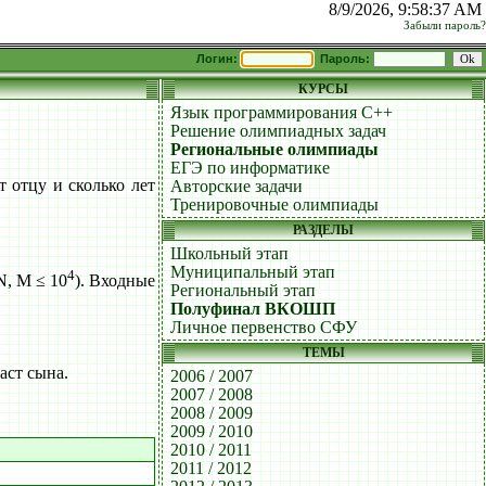
8/9/2026, 9:58:37 AM
Забыли пароль?
Логин:
Пароль:
КУРСЫ
Язык программирования C++
Решение олимпиадных задач
Региональные олимпиады
ЕГЭ по информатике
т отцу и сколько лет
Авторские задачи
Тренировочные олимпиады
РАЗДЕЛЫ
Школьный этап
Муниципальный этап
4
N, M ≤ 10
). Входные
Региональный этап
Полуфинал ВКОШП
Личное первенство СФУ
ТЕМЫ
аст сына.
2006 / 2007
2007 / 2008
2008 / 2009
2009 / 2010
2010 / 2011
2011 / 2012