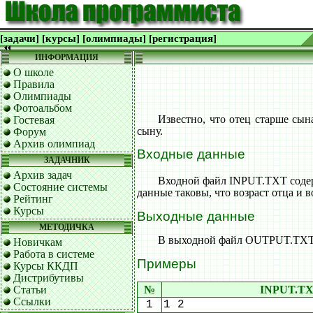
[задачи]
[курсы]
[олимпиады]
[регистрация]
ИНФОРМАЦИЯ
О школе
Правила
Олимпиады
Фотоальбом
Известно, что отец старше сына
Гостевая
сыну.
Форум
Архив олимпиад
Входные данные
ЗАДАЧНИК
Архив задач
Входной файл INPUT.TXT содерж
Состояние системы
данные таковы, что возраст отца и 
Рейтинг
Курсы
Выходные данные
МЕТОДИЧКА
В выходной файл OUTPUT.TXT вы
Новичкам
Работа в системе
Примеры
Курсы ККДП
Дистрибутивы
Статьи
№
INPUT.T
Ссылки
1
1 2