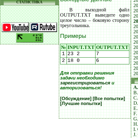
20
СТАТИСТИКА
20
В выходной файл
20
OUTPUT.TXT выведите одно
20
целое число – боковую сторону
20
треугольника.
20
20
Примеры
20
20
20
№
INPUT.TXT
OUTPUT.TXT
20
1
23 2
7
20
2
18 0
6
20
20
Для отправки решения
20
задачи необходимо
зарегистрироваться
и
A
авторизоваться!
B
C
[Обсуждение]
[Все попытки]
D
[Лучшие попытки]
E.
F
G
H
I.
J.