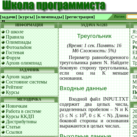
[задачи]
[курсы]
[олимпиады]
[регистрация]
Логин:
ИНФОРМАЦИЯ
ЗАДАЧА №1283
О школе
Я
Треугольник
Правила
C
Олимпиады
Р
(Время: 1 сек. Память: 16
Фотоальбом
Р
Мб Сложность: 5%)
Гостевая
Е
Периметр равнобедренного
Форум
А
треугольника равен N. Найдите
Архив олимпиад
Т
боковую сторону треугольника,
ЗАДАЧНИК
если она на K меньше
Архив задач
Ш
основания.
Состояние системы
М
Рейтинг
Р
Входные данные
Курсы
П
Л
Входной файл INPUT.TXT
МЕТОДИЧКА
содержит два целых числа,
Новичкам
разделенных пробелом – N и K
Работа в системе
20
9
(3 ≤ N ≤ 10
, 0 ≤ K < N). Длина
Курсы ККДП
20
боковой стороны и основания
Дистрибутивы
20
выражаются в целых числах.
Статьи
20
Ссылки
20
Выходные данные