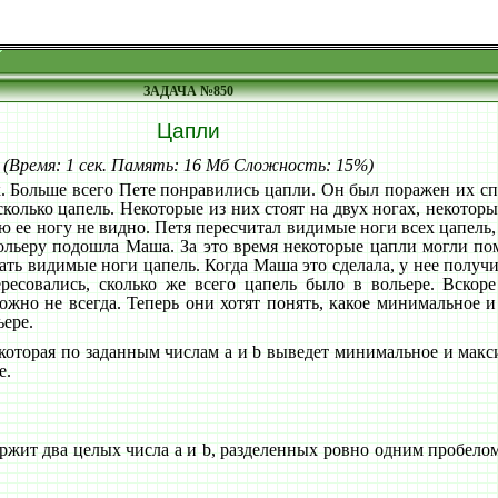
ЗАДАЧА №850
Цапли
(Время: 1 сек. Память: 16 Мб Сложность: 15%)
. Больше всего Пете понравились цапли. Он был поражен их сп
сколько цапель. Некоторые из них стоят на двух ногах, некотор
ую ее ногу не видно. Петя пересчитал видимые ноги всех цапель,
вольеру подошла Маша. За это время некоторые цапли могли пом
ать видимые ноги цапель. Когда Маша это сделала, у нее получ
ресовались, сколько же всего цапель было в вольере. Вскоре
ожно не всегда. Теперь они хотят понять, какое минимальное и
ьере.
 которая по заданным числам a и b выведет минимальное и макс
е.
ит два целых числа a и b, разделенных ровно одним пробелом 