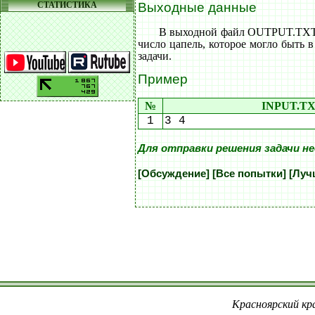
СТАТИСТИКА
Выходные данные
В выходной файл OUTPUT.TXT 
число цапель, которое могло быть в
задачи.
Пример
№
INPUT.T
1
3 4
Для отправки решения задачи н
[Обсуждение]
[Все попытки]
[Луч
Красноярский кра