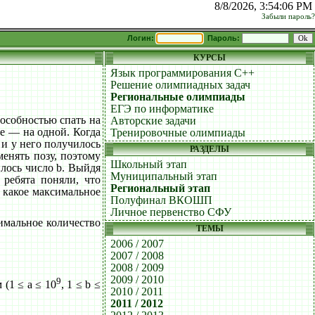
8/8/2026, 3:54:06 PM
Забыли пароль?
Логин:
Пароль:
КУРСЫ
Язык программирования C++
Решение олимпиадных задач
Региональные олимпиады
ЕГЭ по информатике
особностью спать на
Авторские задачи
ые — на одной. Когда
Тренировочные олимпиады
 и у него получилось
РАЗДЕЛЫ
енять позу, поэтому
Школьный этап
илось число b. Выйдя
Муниципальный этап
 ребята поняли, что
Региональный этап
 какое максимальное
Полуфинал ВКОШП
Личное первенство СФУ
имальное количество
ТЕМЫ
2006 / 2007
2007 / 2008
2008 / 2009
2009 / 2010
9
(1 ≤ a ≤ 10
, 1 ≤ b ≤
2010 / 2011
2011 / 2012