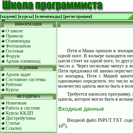
[задачи]
[курсы]
[олимпиады]
[регистрация]
ИНФОРМАЦИЯ
О школе
Правила
Олимпиады
Фотоальбом
Петя и Маша пришли в зоопарк
Гостевая
одной ноге. В вольере находятся не
Форум
цапля стоит на одной ноге, то друг
Архив олимпиад
число a. Через несколько минут к 
ЗАДАЧНИК
Петя предложил ей заново пересчит
Архив задач
из зоопарка, Петя с Машей заинте
Состояние системы
однозначно определить это число м
Рейтинг
количество цапель могло быть в вол
Курсы
Требуется написать программу,
МЕТОДИЧКА
цапель, которое могло быть в вольер
Новичкам
Работа в системе
Входные данные
Курсы ККДП
Дистрибутивы
Входной файл INPUT.TXT содерж
Статьи
9
10
).
Ссылки