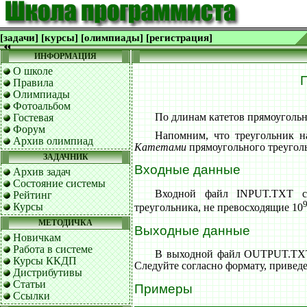
[задачи]
[курсы]
[олимпиады]
[регистрация]
ИНФОРМАЦИЯ
О школе
Правила
Олимпиады
Фотоальбом
По длинам катетов прямоугольн
Гостевая
Форум
Напомним, что треугольник н
Архив олимпиад
Катетами
прямоугольного треугол
ЗАДАЧНИК
Входные данные
Архив задач
Состояние системы
Входной файл INPUT.TXT со
Рейтинг
Курсы
треугольника, не превосходящие 10
МЕТОДИЧКА
Выходные данные
Новичкам
Работа в системе
В выходной файл OUTPUT.TXT 
Курсы ККДП
Следуйте согласно формату, привед
Дистрибутивы
Статьи
Примеры
Ссылки