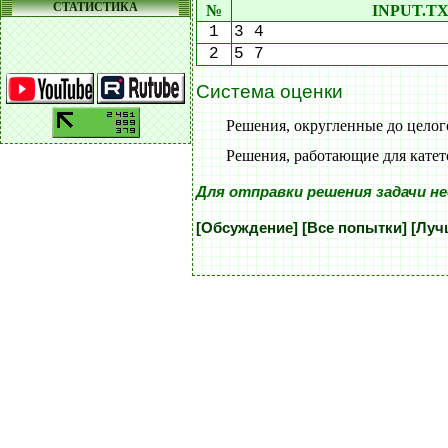
СТАТИСТИКА
№
INPUT.T
1
3 4
2
5 7
Система оценки
Решения, округленные до целого
Решения, работающие для катет
Для отправки решения задачи н
[Обсуждение]
[Все попытки]
[Луч