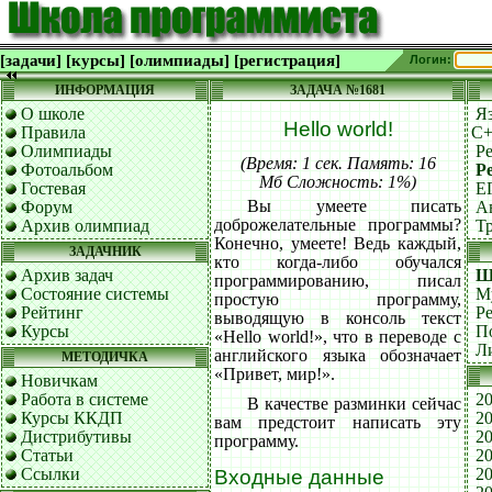
[задачи]
[курсы]
[олимпиады]
[регистрация]
Логин:
ИНФОРМАЦИЯ
ЗАДАЧА №1681
О школе
Я
Hello world!
Правила
C
Олимпиады
Р
(Время: 1 сек. Память: 16
Фотоальбом
Р
Мб Сложность: 1%)
Гостевая
Е
Вы умеете писать
Форум
А
доброжелательные программы?
Архив олимпиад
Т
Конечно, умеете! Ведь каждый,
ЗАДАЧНИК
кто когда-либо обучался
Архив задач
Ш
программированию, писал
Состояние системы
М
простую программу,
Рейтинг
Р
выводящую в консоль текст
Курсы
П
«Hello world!», что в переводе с
Л
английского языка обозначает
МЕТОДИЧКА
«Привет, мир!».
Новичкам
Работа в системе
20
В качестве разминки сейчас
Курсы ККДП
20
вам предстоит написать эту
Дистрибутивы
20
программу.
Статьи
20
Ссылки
20
Входные данные