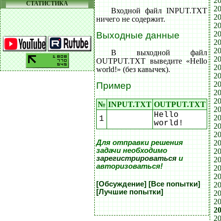
20
СТАТИСТИКА
20
Входной файл INPUT.TXT
20
ничего не содержит.
20
20
Выходные данные
20
20
В выходной файл
20
OUTPUT.TXT выведите «Hello
20
world!» (без кавычек).
20
20
Пример
20
20
№
INPUT.TXT
OUTPUT.TXT
20
Hello
20
1
world!
20
20
20
Для отправки решения
задачи необходимо
20
зарегистрироваться
и
20
авторизоваться!
20
20
[Обсуждение]
[Все попытки]
20
[Лучшие попытки]
20
20
20
20