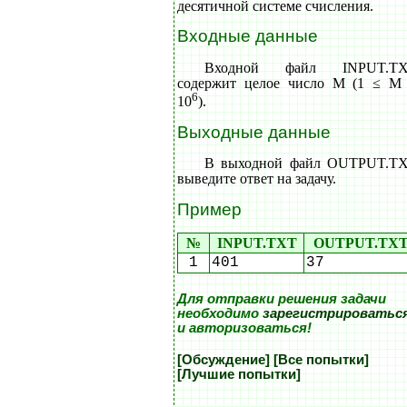
десятичной системе счисления.
Входные данные
Входной файл INPUT.T
содержит целое число M (1 ≤ M
6
10
).
Выходные данные
В выходной файл OUTPUT.T
выведите ответ на задачу.
Пример
№
INPUT.TXT
OUTPUT.TX
1
401
37
Для отправки решения задачи
необходимо
зарегистрироватьс
и авторизоваться!
[Обсуждение]
[Все попытки]
[Лучшие попытки]