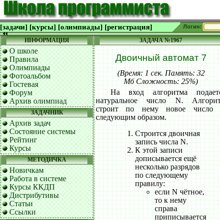
[задачи]
[курсы]
[олимпиады]
[регистрация]
Логин:
ИНФОРМАЦИЯ
ЗАДАЧА №1967
О школе
Двоичный автомат 7
Правила
Олимпиады
(Время: 1 сек. Память: 32
Фотоальбом
Мб Сложность: 25%)
Гостевая
На вход алгоритма подает
Форум
натуральное число N. Алгори
Архив олимпиад
строит по нему новое число
ЗАДАЧНИК
следующим образом.
Архив задач
Состояние системы
Строится двоичная
Рейтинг
запись числа N.
Курсы
К этой записи
дописывается ещё
МЕТОДИЧКА
несколько разрядов
Новичкам
по следующему
Работа в системе
правилу:
Курсы ККДП
если N чётное,
Дистрибутивы
то к нему
Статьи
справа
Ссылки
приписывается