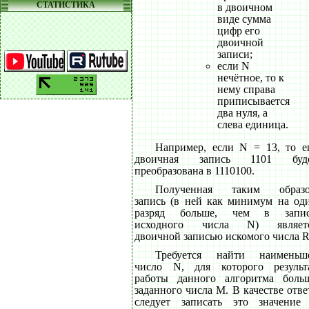
СТАТИСТИКА
в двоичном
виде сумма
цифр его
двоичной
записи;
если N
нечётное, то к
нему справа
приписывается
два нуля, а
слева единица.
Например, если N = 13, то е
двоичная запись 1101 буд
преобразована в 1110100.
Полученная таким образ
запись (в ней как минимум на од
разряд больше, чем в запи
исходного числа N) являет
двоичной записью искомого числа R
Требуется найти наименьш
число N, для которого результ
работы данного алгоритма боль
заданного числа M. В качестве отве
следует записать это значение