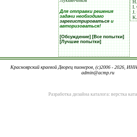
Лукьянчиков
H
I.
Для отправки решения
J.
задачи необходимо
K
зарегистрироваться
и
авторизоваться!
[Обсуждение]
[Все попытки]
[Лучшие попытки]
Красноярский краевой Дворец пионеров, (c)2006 - 2026, ИНН
admin@acmp.ru
Разработка дизайна каталога: верстка кат