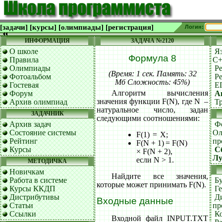
[задачи]
[курсы]
[олимпиады]
[регистрация]
Логин:
ИНФОРМАЦИЯ
ЗАДАЧА №2120
О школе
Я
Формула 8
Правила
C
Олимпиады
Р
(Время: 1 сек. Память: 32
Фотоальбом
Р
Мб Сложность: 45%)
Гостевая
Е
Алгоритм вычисления
Форум
А
значения функции F(N), где N –
Архив олимпиад
Т
натуральное число, задан
ЗАДАЧНИК
следующими соотношениями:
Архив задач
Ф
Состояние системы
Ол
F(1) = X;
Рейтинг
пр
F(N + 1) = F(N)
Курсы
С
× F(N + 2),
Лу
если N > 1.
МЕТОДИЧКА
Новичкам
Найдите все значения,
Работа в системе
Б
которые может принимать F(N).
Курсы ККДП
Г
Дистрибутивы
Д
Входные данные
Статьи
пр
Ссылки
К
Входной файл INPUT.TXT