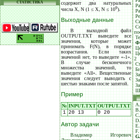
Ра
СТАТИСТИКА
содержит два натуральных
Р
9
числа X, N (1 ≤ X, N ≤ 10
).
Ра
Ре
Выходные данные
С
С
В выходной файл
по
OUTPUT.TXT выведите все
Т
значения, которые может
Ф
принимать F(N), в порядке
Ц
возрастания. Если таких
Ц
значений нет, то выведите «-1».
2
В случае бесконечного
С
множества значений, то
Б
выведите «All». Вещественные
З
значения следует выводить с
З
шестью знаками после запятой.
З
Ш
Пример
A
№
INPUT.TXT
OUTPUT.TXT
B
1
20 13
0 20
C
D
Автор задачи
E
F.
Владимир Игоревич
G