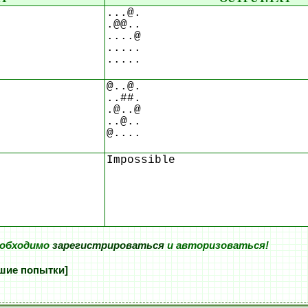
...@.
.@@..
....@
.....
.....
@..@.
..##.
.@..@
..@..
@....
Impossible
еобходимо
зарегистрироваться
и авторизоваться!
шие попытки]