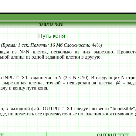
ЗАДАЧА №431
Путь коня
(Время: 1 сек. Память: 16 Мб Сложность: 44%)
ящая из N×N клеток, несколько из них вырезано. Провест
ной длины из одной заданной клетки в другую.
а INPUT.TXT задано число N (2 ≤ N ≤ 50). В следующих N стро
 вырезанная клетка, точкой - невырезанная клетка, @ - зад
алу и концу пути коня.
о, в выходной файл OUTPUT.TXT следует вывести "Impossible",
входе, но пометить все промежуточные положения коня символом
XT
OUTPUT.TXT