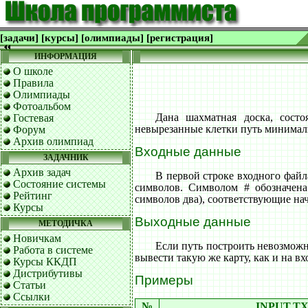
[задачи]
[курсы]
[олимпиады]
[регистрация]
ИНФОРМАЦИЯ
О школе
Правила
Олимпиады
Фотоальбом
Дана шахматная доска, состо
Гостевая
невырезанные клетки путь минималь
Форум
Архив олимпиад
Входные данные
ЗАДАЧНИК
Архив задач
В первой строке входного файл
Состояние системы
символов. Символом # обозначена
Рейтинг
символов два), соответствующие нач
Курсы
Выходные данные
МЕТОДИЧКА
Новичкам
Если путь построить невозможн
Работа в системе
вывести такую же карту, как и на 
Курсы ККДП
Дистрибутивы
Примеры
Статьи
Ссылки
№
INPUT.T