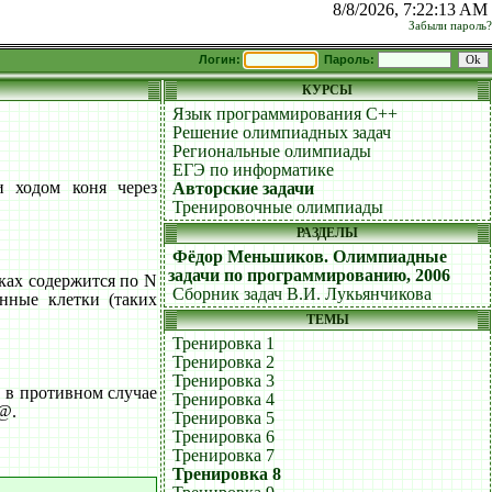
8/8/2026, 7:22:13 AM
Забыли пароль?
Логин:
Пароль:
КУРСЫ
Язык программирования C++
Решение олимпиадных задач
Региональные олимпиады
ЕГЭ по информатике
и ходом коня через
Авторские задачи
Тренировочные олимпиады
РАЗДЕЛЫ
Фёдор Меньшиков. Олимпиадные
задачи по программированию, 2006
ках содержится по N
Сборник задач В.И. Лукьянчикова
анные клетки (таких
ТЕМЫ
Тренировка 1
Тренировка 2
Тренировка 3
 в противном случае
Тренировка 4
 @.
Тренировка 5
Тренировка 6
Тренировка 7
Тренировка 8