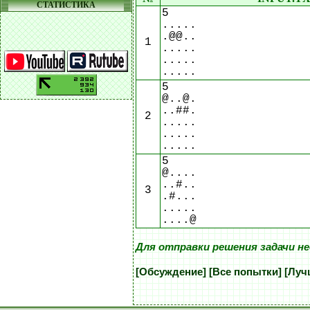
СТАТИСТИКА
5
.....
.@@..
1
.....
.....
.....
5
@..@.
..##.
2
.....
.....
.....
5
@....
..#..
3
.#...
.....
....@
Для отправки решения задачи н
[Обсуждение]
[Все попытки]
[Луч