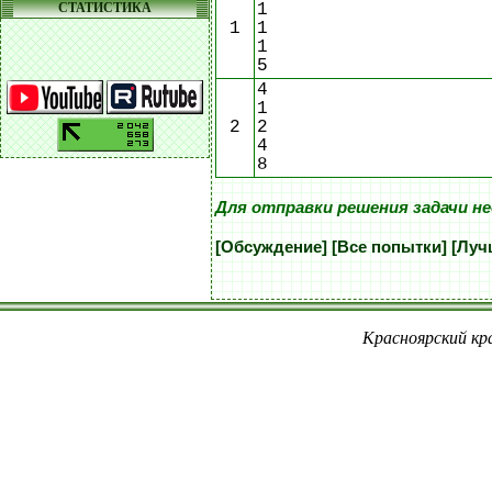
1
СТАТИСТИКА
1
1
1
5
4
1
2
2
4
8
Для отправки решения задачи н
[Обсуждение]
[Все попытки]
[Луч
Красноярский кра