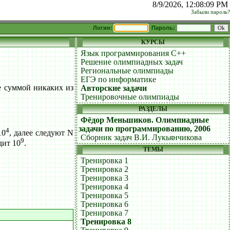
8/9/2026, 12:08:09 PM
Забыли пароль?
Логин:
Пароль:
КУРСЫ
Язык программирования C++
Решение олимпиадных задач
Региональные олимпиады
ЕГЭ по информатике
е суммой никаких из
Авторские задачи
Тренировочные олимпиады
РАЗДЕЛЫ
Фёдор Меньшиков. Олимпиадные
задачи по программированию, 2006
4
10
, далее следуют N
Сборник задач В.И. Лукьянчикова
9
дит 10
.
ТЕМЫ
Тренировка 1
Тренировка 2
Тренировка 3
Тренировка 4
Тренировка 5
Тренировка 6
Тренировка 7
Тренировка 8