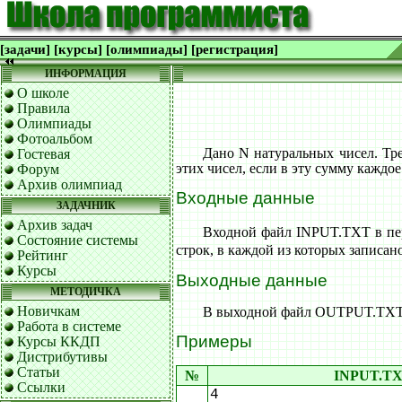
[задачи]
[курсы]
[олимпиады]
[регистрация]
ИНФОРМАЦИЯ
О школе
Правила
Олимпиады
Фотоальбом
Дано N натуральных чисел. Тр
Гостевая
этих чисел, если в эту сумму каждое
Форум
Архив олимпиад
Входные данные
ЗАДАЧНИК
Архив задач
Входной файл INPUT.TXT в пер
Состояние системы
строк, в каждой из которых записан
Рейтинг
Курсы
Выходные данные
МЕТОДИЧКА
Новичкам
В выходной файл OUTPUT.TXT в
Работа в системе
Примеры
Курсы ККДП
Дистрибутивы
Статьи
№
INPUT.T
Ссылки
4