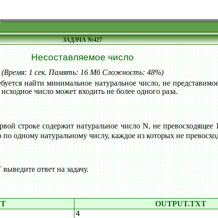
ЗАДАЧА №427
Несоставляемое число
(Время: 1 сек. Память: 16 Мб Сложность: 48%)
ебуется найти минимальное натуральное число, не представимо
 исходное число может входить не более одного раза.
вой строке содержит натуральное число N, не превосходящее 
о по одному натуральному числу, каждое из которых не превосхо
ыведите ответ на задачу.
XT
OUTPUT.TXT
4