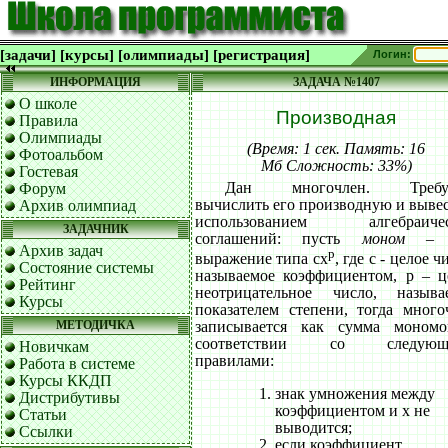
[задачи]
[курсы]
[олимпиады]
[регистрация]
Логин:
ИНФОРМАЦИЯ
ЗАДАЧА №1407
О школе
Производная
Правила
Олимпиады
(Время: 1 сек. Память: 16
Фотоальбом
Мб Сложность: 33%)
Гостевая
Дан многочлен. Требуе
Форум
вычислить его производную и вывес
Архив олимпиад
использованием алгебраичес
ЗАДАЧНИК
соглашений: пусть
моном
– э
Архив задач
p
выражение типа cx
, где c - целое ч
Состояние системы
называемое коэффициентом, p – ц
Рейтинг
неотрицательное число, называ
Курсы
показателем степени, тогда много
МЕТОДИЧКА
записывается как сумма моном
соответствии со следующ
Новичкам
правилами:
Работа в системе
Курсы ККДП
знак умножения между
Дистрибутивы
коэффициентом и x не
Статьи
выводится;
Ссылки
если коэффициент