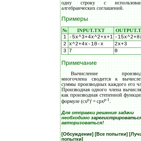
одну строку с использован
алгебраических соглашений.
Примеры
№
INPUT.TXT
OUTPUT.
1
-5x^3+4x^2+x+1
-15x^2+8
2
x^2+4x-10-x
2x+3
3
7
0
Примечание
Вычисление производ
многочлена сводится к вычисл
суммы производных каждого его чл
Производная одного члена вычисля
как производная степенной функци
p
p-1
формуле (cx
)' = cpx
.
Для отправки решения задачи
необходимо
зарегистрироватьс
авторизоваться!
[Обсуждение]
[Все попытки]
[Луч
попытки]