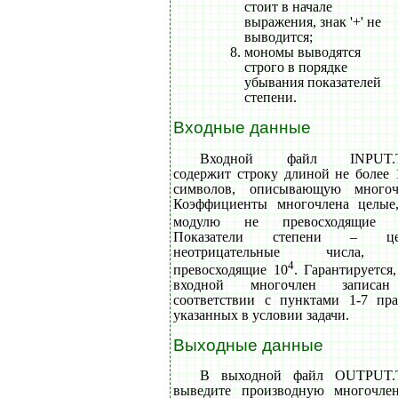
стоит в начале
выражения, знак '+' не
выводится;
мономы выводятся
строго в порядке
убывания показателей
степени.
Входные данные
Входной файл INPUT.
содержит строку длиной не более 
символов, описывающую многоч
Коэффициенты многочлена целые
модулю не превосходящие 
Показатели степени – це
неотрицательные числа,
4
превосходящие 10
. Гарантируется,
входной многочлен записа
соответствии с пунктами 1-7 пра
указанных в условии задачи.
Выходные данные
В выходной файл OUTPUT.
выведите производную многочле