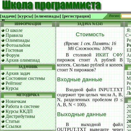
[задачи]
[курсы]
[олимпиады]
[регистрация]
Логин:
ИНФОРМАЦИЯ
ЗАДАЧА №1243
О школе
Я
Стоимость
Правила
C
Олимпиады
Р
(Время: 1 сек. Память: 16
Фотоальбом
Р
Мб Сложность: 10%)
Гостевая
Е
В столовой
ИКИТ СФУ
Форум
А
пирожок стоит A рублей B
Архив олимпиад
Т
копеек. Сколько рублей и копеек
ЗАДАЧНИК
стоит N пирожков?
Архив задач
Ш
Состояние системы
М
Входные данные
Рейтинг
Р
Курсы
П
Входной файл INPUT.TXT
Л
содержит три целых числа A, B,
МЕТОДИЧКА
N, разделенных пробелом (0 ≤
Новичкам
A, B, N < 100).
Работа в системе
20
Курсы ККДП
20
Выходные данные
Дистрибутивы
20
Статьи
20
В выходной файл
Ссылки
20
OUTPUT.TXT выведите через