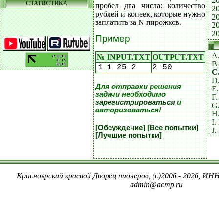
20
СТАТИСТИКА
пробел два числа: количество
20
рублей и копеек, которые нужно
20
заплатить за N пирожков.
20
20
Пример
A
№
INPUT.TXT
OUTPUT.TXT
B
1
1 25 2
2 50
C
D.
Для отправки решения
E
задачи необходимо
F.
зарегистрироваться
и
G
авторизоваться!
H
I
[Обсуждение]
[Все попытки]
J.
[Лучшие попытки]
Красноярский краевой Дворец пионеров, (c)2006 - 2026, ИНН
admin@acmp.ru