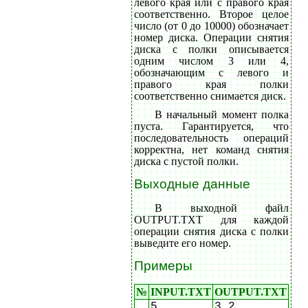
левого края или с правого края
соответственно. Второе целое
число (от 0 до 10000) обозначает
номер диска. Операции снятия
диска с полки описывается
одним числом 3 или 4,
обозначающим с левого и
правого края полки
соответственно снимается диск.
В начальный момент полка
пуста. Гарантируется, что
последовательность операций
корректна, нет команд снятия
диска с пустой полки.
Выходные данные
В выходной файл
OUTPUT.TXT для каждой
операции снятия диска с полки
выведите его номер.
Примеры
№
INPUT.TXT
OUTPUT.TXT
5
3 2