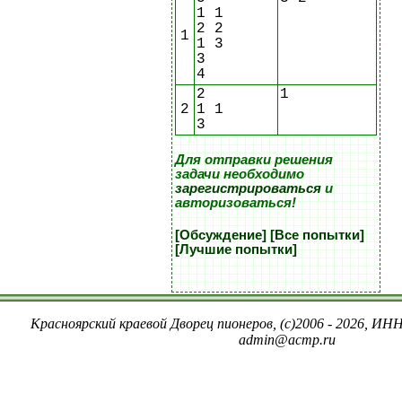
1 1
2 2
1
1 3
3
4
2
1
2
1 1
3
Для отправки решения
задачи необходимо
зарегистрироваться
и
авторизоваться!
[Обсуждение]
[Все попытки]
[Лучшие попытки]
Красноярский краевой Дворец пионеров, (c)2006 - 2026, ИНН
admin@acmp.ru