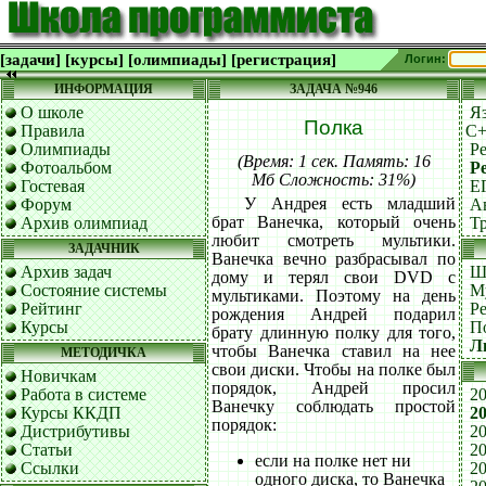
[задачи]
[курсы]
[олимпиады]
[регистрация]
Логин:
ИНФОРМАЦИЯ
ЗАДАЧА №946
О школе
Я
Полка
Правила
C
Олимпиады
Р
(Время: 1 сек. Память: 16
Фотоальбом
Р
Мб Сложность: 31%)
Гостевая
Е
У Андрея есть младший
Форум
А
брат Ванечка, который очень
Архив олимпиад
Т
любит смотреть мультики.
ЗАДАЧНИК
Ванечка вечно разбрасывал по
Архив задач
Ш
дому и терял свои DVD с
Состояние системы
М
мультиками. Поэтому на день
Рейтинг
Р
рождения Андрей подарил
Курсы
П
брату длинную полку для того,
Л
чтобы Ванечка ставил на нее
МЕТОДИЧКА
свои диски. Чтобы на полке был
Новичкам
порядок, Андрей просил
Работа в системе
20
Ванечку соблюдать простой
Курсы ККДП
20
порядок:
Дистрибутивы
20
Статьи
20
если на полке нет ни
Ссылки
20
одного диска, то Ванечка