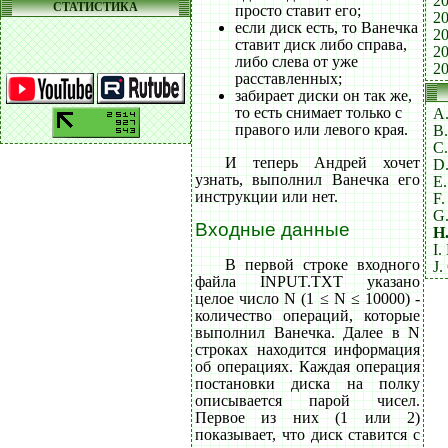
20
СТАТИСТИКА
просто ставит его;
20
если диск есть, то Ванечка
20
ставит диск либо справа,
20
либо слева от уже
20
расставленных;
забирает диски он так же,
то есть снимает только с
A
правого или левого края.
B.
C
И теперь Андрей хочет
D.
узнать, выполнил Ванечка его
E.
инструкции или нет.
F.
G
Входные данные
H
I.
В первой строке входного
J.
файла INPUT.TXT указано
целое число N (1 ≤ N ≤ 10000) -
количество операций, которые
выполнил Ванечка. Далее в N
строках находится информация
об операциях. Каждая операция
постановки диска на полку
описывается парой чисел.
Первое из них (1 или 2)
показывает, что диск ставится с