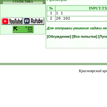
СТАТИСТИКА
№
INPUT.T
1
1 1
2
20 102
Для отправки решения задачи н
[Обсуждение]
[Все попытки]
[Луч
Красноярский кра