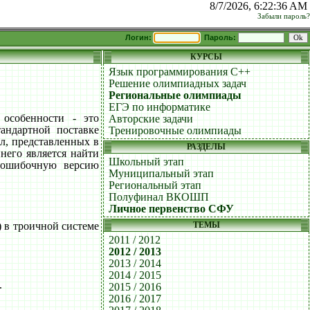
8/7/2026, 6:22:36 AM
Забыли пароль?
Логин:
Пароль:
КУРСЫ
Язык программирования C++
Решение олимпиадных задач
Региональные олимпиады
ЕГЭ по информатике
особенности - это
Авторские задачи
андартной поставке
Тренировочные олимпиады
л, представленных в
РАЗДЕЛЫ
него является найти
Школьный этап
езошибочную версию
Муниципальный этап
Региональный этап
Полуфинал ВКОШП
Личное первенство СФУ
ТЕМЫ
) в троичной системе
2011 / 2012
2012 / 2013
2013 / 2014
2014 / 2015
.
2015 / 2016
2016 / 2017