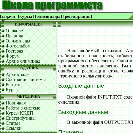
[задачи]
[курсы]
[олимпиады]
[регистрация]
ИНФОРМАЦИЯ
О школе
Правила
Олимпиады
Фотоальбом
Наш любимый сисадмин Алек
Гостевая
стабильность, надежность, гибко
Форум
программного обеспечения. Одна и
Архив олимпиад
троичной системе счисления. Вы по
ЗАДАЧНИК
ошибку в реализации столь слож
Архив задач
«троичного калькулятора».
Состояние системы
Рейтинг
Входные данные
Курсы
МЕТОДИЧКА
Входной файл INPUT.TXT содерж
счисления.
Новичкам
Работа в системе
Выходные данные
Курсы ККДП
Дистрибутивы
В выходной файл OUTPUT.TXT в
Статьи
Ссылки
Примеры