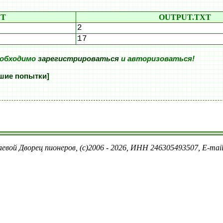
XT
OUTPUT.TXT
2
17
еобходимо
зарегистрироваться
и авторизоваться!
шие попытки]
евой Дворец пионеров, (c)2006 - 2026, ИНН 246305493507, E-ma