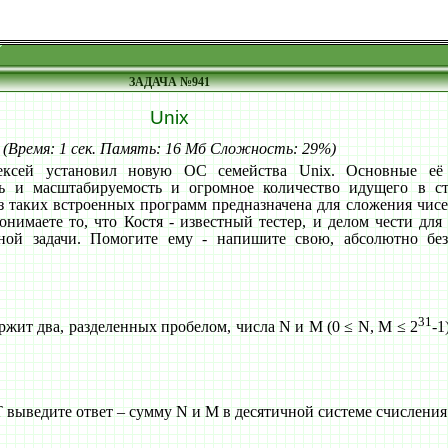
ЗАДАЧА №941
Unix
(Время: 1 сек. Память: 16 Мб Сложность: 29%)
сей установил новую ОС семейства Unix. Основные её 
сть и масштабируемость и огромное количество идущего в ст
з таких встроенных программ предназначена для сложения чисе
нимаете то, что Костя - известный тестер, и делом чести для 
ной задачи. Помогите ему - напишите свою, абсолютно б
31
ит два, разделенных пробелом, числа N и M (0 ≤ N, M ≤ 2
-1
ыведите ответ – сумму N и M в десятичной системе счисления