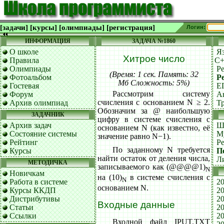
[задачи]
[курсы]
[олимпиады]
[регистрация]
Логин:
ИНФОРМАЦИЯ
ЗАДАЧА №1860
О школе
Я
Хитрое число
Правила
C
Олимпиады
Р
(Время: 1 сек. Память: 32
Фотоальбом
Р
Мб Сложность: 5%)
Гостевая
Е
Рассмотрим систему
Форум
А
счисления с основанием N ≥ 2.
Архив олимпиад
Т
Обозначим за @ наибольшую
ЗАДАЧНИК
цифру в системе счисления с
Архив задач
Ш
основанием N (как известно, её
Состояние системы
М
значение равно N−1).
Рейтинг
Р
По заданному N требуется
Курсы
П
найти остаток от деления числа,
Л
МЕТОДИЧКА
записываемого как (@@@@1)
N
Новичкам
на (10)
в системе счисления с
N
Работа в системе
20
основанием N.
Курсы ККДП
20
Дистрибутивы
20
Входные данные
Статьи
20
Ссылки
20
Входной файл IPUT.TXT