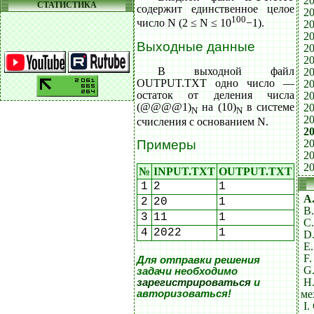
20
СТАТИСТИКА
содержит единственное целое
20
100
число N (2 ≤ N ≤ 10
−1).
20
20
Выходные данные
20
20
В выходной файл
20
OUTPUT.TXT одно число —
20
остаток от деления числа
20
(@@@@1)
на (10)
в системе
20
N
N
20
счисления с основанием N.
20
20
Примеры
20
20
№
INPUT.TXT
OUTPUT.TXT
1
2
1
A
2
20
1
B
3
11
1
C
4
2022
1
D
E
F
Для отправки решения
G
задачи необходимо
H
зарегистрироваться
и
ме
авторизоваться!
I