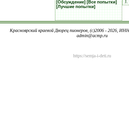
J.
[Обсуждение]
[Все попытки]
[Лучшие попытки]
Красноярский краевой Дворец пионеров, (c)2006 - 2026, ИНН
admin@acmp.ru
https://semja-i-deti.ru