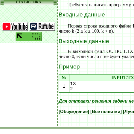
СТАТИСТИКА
Требуется написать программу, к
Входные данные
Первая строка входного файла 
число k (2 ≤ k ≤ 100, k < n).
Выходные данные
В выходной файл OUTPUT.TXT в
число 0, если число n не будет удале
Пример
№
INPUT.T
13
1
2
Для отправки решения задачи н
[Обсуждение]
[Все попытки]
[Луч