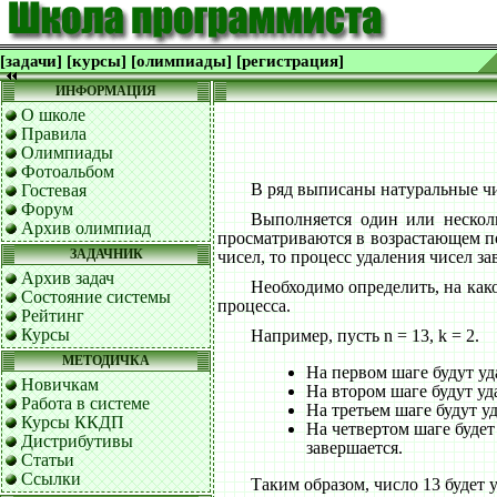
[задачи]
[курсы]
[олимпиады]
[регистрация]
ИНФОРМАЦИЯ
О школе
Правила
Олимпиады
Фотоальбом
В ряд выписаны натуральные чис
Гостевая
Форум
Выполняется один или нескол
Архив олимпиад
просматриваются в возрастающем пор
ЗАДАЧНИК
чисел, то процесс удаления чисел за
Архив задач
Необходимо определить, на како
Состояние системы
процесса.
Рейтинг
Курсы
Например, пусть n = 13, k = 2.
МЕТОДИЧКА
На первом шаге будут удале
Новичкам
На втором шаге будут удал
Работа в системе
На третьем шаге будут уд
Курсы ККДП
На четвертом шаге будет 
Дистрибутивы
завершается.
Статьи
Ссылки
Таким образом, число 13 будет 