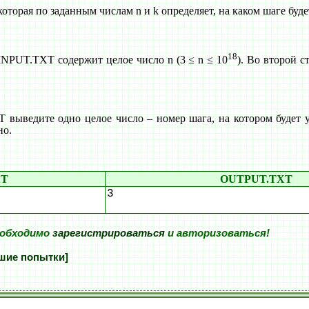
оторая по заданным числам n и k определяет, на каком шаге буде
18
INPUT.TXT содержит целое число n (3 ≤ n ≤ 10
). Во второй с
ыведите одно целое число – номер шага, на котором будет у
но.
XT
OUTPUT.TXT
3
еобходимо
зарегистрироваться
и авторизоваться!
шие попытки]