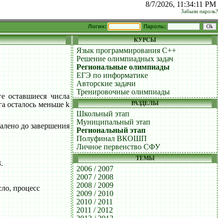
8/7/2026, 11:34:11 PM
Забыли пароль?
Логин:
Пароль:
КУРСЫ
Язык программирования C++
Решение олимпиадных задач
Региональные олимпиады
ЕГЭ по информатике
Авторские задачи
Тренировочные олимпиады
е оставшиеся числа
РАЗДЕЛЫ
га осталось меньше k
Школьный этап
Муниципальный этап
далено до завершения
Региональный этап
Полуфинал ВКОШП
Личное первенство СФУ
ТЕМЫ
.
2006 / 2007
2007 / 2008
2008 / 2009
сло, процесс
2009 / 2010
2010 / 2011
2011 / 2012