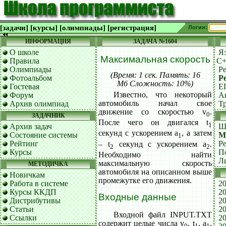
[задачи]
[курсы]
[олимпиады]
[регистрация]
Логин:
ИНФОРМАЦИЯ
ЗАДАЧА №1604
О школе
Я
Максимальная скорость
Правила
C
Олимпиады
Р
(Время: 1 сек. Память: 16
Фотоальбом
Р
Мб Сложность: 10%)
Гостевая
Е
Известно, что некоторый
Форум
А
автомобиль начал свое
Архив олимпиад
Т
движение со скоростью v
.
0
ЗАДАЧНИК
После чего он двигался t
1
Архив задач
Ш
секунд с ускорением a
, а затем
Состояние системы
М
1
Рейтинг
Р
– t
секунд с ускорением a
.
2
2
Курсы
П
Необходимо найти
Л
максимальную скорость
МЕТОДИЧКА
автомобиля на описанном выше
Новичкам
промежутке его движения.
Работа в системе
20
Курсы ККДП
20
Входные данные
Дистрибутивы
20
Статьи
20
Входной файл INPUT.TXT
Ссылки
20
содержит целые числа v
, t
, a
,
0
1
1