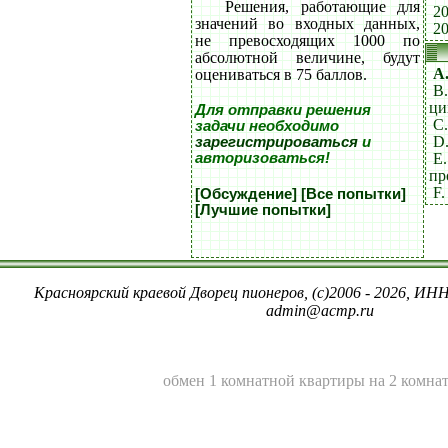
Решения, работающие для
20
значений во входных данных,
20
не превосходящих 1000 по
абсолютной величине, будут
A
оцениваться в 75 баллов.
B
ци
Для отправки решения
C
задачи необходимо
D
зарегистрироваться
и
E.
авторизоваться!
пр
F.
[Обсуждение]
[Все попытки]
[Лучшие попытки]
Красноярский краевой Дворец пионеров, (c)2006 - 2026, ИНН
admin@acmp.ru
обмен 1 комнатной квартиры на 2 комна