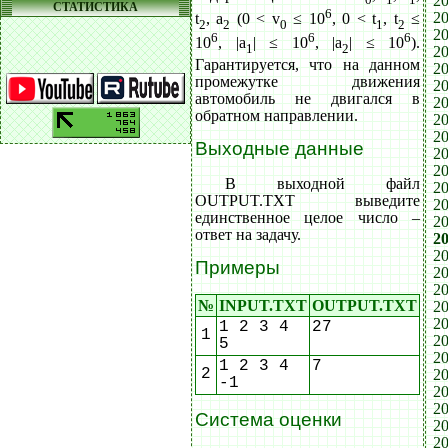
20
СТАТИСТИКА
6
20
t
, a
(0 < v
≤ 10
, 0 < t
, t
≤
2
2
0
1
2
20
6
6
6
10
, |a
| ≤ 10
, |a
| ≤ 10
).
1
2
20
Гарантируется, что на данном
20
промежутке движения
20
автомобиль не двигался в
20
обратном направлении.
20
20
Выходные данные
20
20
В выходной файл
20
OUTPUT.TXT выведите
20
единственное целое число –
20
ответ на задачу.
20
20
Примеры
20
20
№
INPUT.TXT
OUTPUT.TXT
20
20
1 2 3 4
27
1
20
5
20
1 2 3 4
7
2
20
-1
20
20
Система оценки
20
20