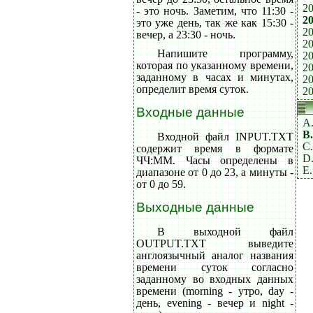
20
- это ночь. Заметим, что 11:30 -
20
это уже день, так же как 15:30 -
20
вечер, а 23:30 - ночь.
20
Напишите программу,
20
которая по указанному времени,
20
заданному в часах и минутах,
20
определит время суток.
20
Входные данные
A
B
Входной файл INPUT.TXT
C
содержит время в формате
D
ЧЧ:ММ. Часы определены в
E
диапазоне от 0 до 23, а минуты -
от 0 до 59.
Выходные данные
В выходной файл
OUTPUT.TXT выведите
англоязычный аналог названия
времени суток согласно
заданному во входных данных
времени (morning - утро, day -
день, evening - вечер и night -