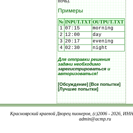
ночь).
Примеры
№
INPUT.TXT
OUTPUT.TXT
1
07:15
morning
2
12:00
day
3
20:17
evening
4
02:30
night
Для отправки решения
задачи необходимо
зарегистрироваться
и
авторизоваться!
[Обсуждение]
[Все попытки]
[Лучшие попытки]
Красноярский краевой Дворец пионеров, (c)2006 - 2026, ИНН
admin@acmp.ru