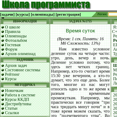
[задачи]
[курсы]
[олимпиады]
[регистрация]
Логин:
ИНФОРМАЦИЯ
ЗАДАЧА №1755
О школе
Я
Время суток
Правила
C
Олимпиады
Р
(Время: 1 сек. Память: 16
Фотоальбом
Р
Мб Сложность: 13%)
Гостевая
Е
Нам известно условное
Форум
А
деление суток на четыре части:
Архив олимпиад
Т
утро, день, вечер и ночь.
ЗАДАЧНИК
Деление условно потому, что
Архив задач
Ш
здесь нет четких границ.
Состояние системы
М
Например, кто-то считает время
Рейтинг
Р
15:30 уже вечерним, а кто-то
Курсы
П
думает, что это еще день. Более
Л
того, многие из нас могут
МЕТОДИЧКА
относить одно и то же время к
Новичкам
разным временным
Работа в системе
20
промежуткам. Например, мы
Курсы ККДП
20
практически все говорим "три
Дистрибутивы
20
часа тридцать минут ночи" и в
Статьи
20
тоже время можем сказать, что
Ссылки
20
это "полчетвертого утра". Во