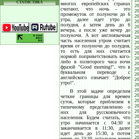
20
СТАТИСТИКА
многих европейских странах
20
считают, что ночь - это
20
промежуток от полуночи до 6
20
утра, далее идет утро до
20
полудня, а затем день до 6
20
вечера, а после уже вечер до
20
полуночи. А вот англоязычная
20
часть населения утром считает
20
время от полуночи до полудня,
20
то есть для них считается
20
нормой поприветствовать кого-
20
либо в полвторого часа ночи
20
фразой "Good morning!", что в
20
буквальном переводе с
20
английского означает "Доброе
20
утро!".
20
20
В этой задаче определим
20
четкие границы для времен
20
суток, которые приблизим к
20
типичному представлению о
20
них для русскоязычного
20
населения. Будем считать, что
20
утро начинается c 04:30 и
20
заканчивается в 11:30, далее
20
идет день до 15:30, а потом
20
вечер до 23:30, остальное время