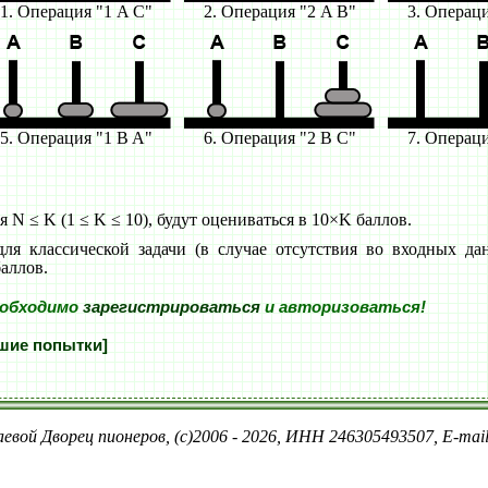
1. Операция "1 A C"
2. Операция "2 A B"
3. Операци
5. Операция "1 B A"
6. Операция "2 B C"
7. Операци
 N ≤ K (1 ≤ K ≤ 10), будут оцениваться в 10×K баллов.
для классической задачи (в случае отсутствия во входных д
баллов.
еобходимо
зарегистрироваться
и авторизоваться!
шие попытки]
евой Дворец пионеров, (c)2006 - 2026, ИНН 246305493507, E-ma