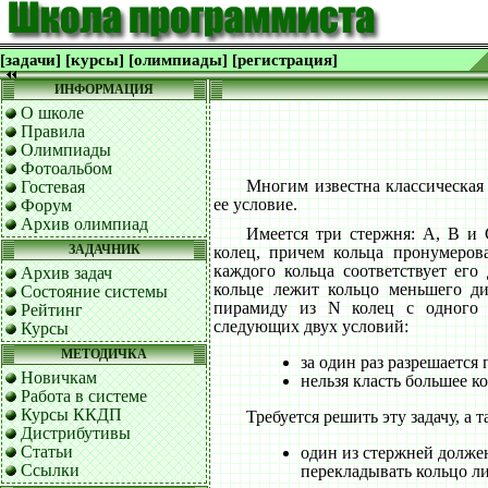
[задачи]
[курсы]
[олимпиады]
[регистрация]
ИНФОРМАЦИЯ
О школе
Правила
Олимпиады
Фотоальбом
Многим известна классическая
Гостевая
ее условие.
Форум
Архив олимпиад
Имеется три стержня: A, B и
ЗАДАЧНИК
колец, причем кольца пронумеров
каждого кольца соответствует его
Архив задач
кольце лежит кольцо меньшего ди
Состояние системы
пирамиду из N колец с одного 
Рейтинг
следующих двух условий:
Курсы
МЕТОДИЧКА
за один раз разрешается 
Новичкам
нельзя класть большее к
Работа в системе
Курсы ККДП
Требуется решить эту задачу, а
Дистрибутивы
Статьи
один из стержней долже
Ссылки
перекладывать кольцо либ