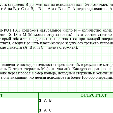
сть стержень B должен всегда использоваться. Это означает, ч
 A на B, с C на B, с B на A и с B на C. А перекладывания с A
 INPUT.TXT содержит натуральное число N – количество колец 
чения S, D и M (M может отсутствовать) – это соответственно
оторый обязательно должен использоваться при каждой опера
ствует, следует решать классическую задачу без третьего услови
кие символы (A, B или C – имена стержней).
ыведите последовательность перемещений, в результате которо
жень D через стержень M (если указан). Каждую операцию пе
роке через пробел: номер кольца, исходный стержень и конечны
ь оптимальным, но нельзя использовать более 100 000 операций
XT
OUTPUT.TXT
1 A B
1 A C