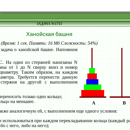
ЗАДАЧА №1753
Ханойская башня
(Время: 1 сек. Память: 16 Мб Сложность: 54%)
 задача о ханойской башне. Напомним
 C. На один из стержней нанизаны N
аны от 1 до N сверху вниз и номер
 диаметру. Таким образом, на каждом
аметра. Требуется перенести данную
стержня на другой с выполнением
переносить только одно кольцо;
ольцо на меньшее.
A
B
 также аналогичную ей, с выполнением еще одного условия:
н использоваться при каждом перекладывании кольца (каждый 
о с него, либо на него);