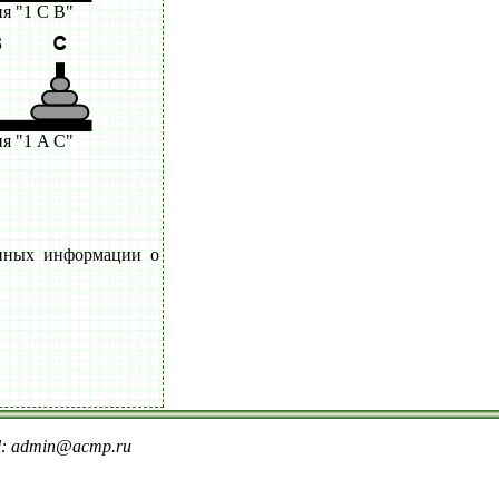
я "1 C B"
я "1 A C"
анных информации о
il: admin@acmp.ru