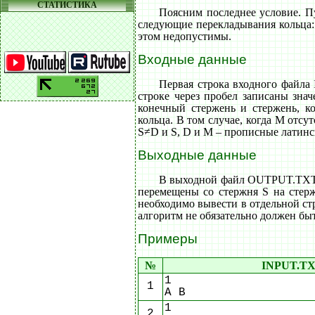
СТАТИСТИКА
Поясним последнее условие. Пу
следующие перекладывания кольца: с
этом недопустимы.
Входные данные
Первая строка входного файла
строке через пробел записаны зна
конечный стержень и стержень, к
кольца. В том случае, когда M отсут
S≠D и S, D и M – прописные латинс
Выходные данные
В выходной файл OUTPUT.TXT в
перемещены со стержня S на стер
необходимо вывести в отдельной ст
алгоритм не обязательно должен быт
Примеры
№
INPUT.T
1
1
A B
1
2