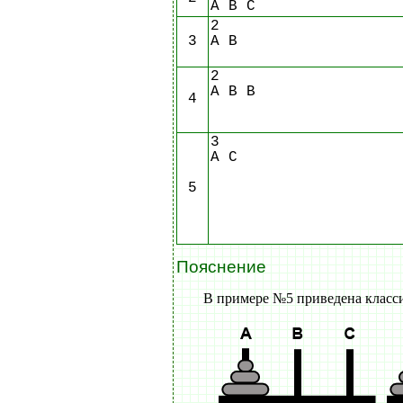
A B C
2
3
A B
2
A B B
4
3
A C
5
Пояснение
В примере №5 приведена класси