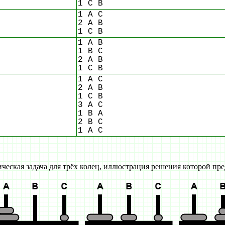
1 C B
1 A C
2 A B
1 C B
1 A B
1 B C
2 A B
1 C B
1 A C
2 A B
1 C B
3 A C
1 B A
2 B C
1 A C
ческая задача для трёх колец, иллюстрация решения которой пре