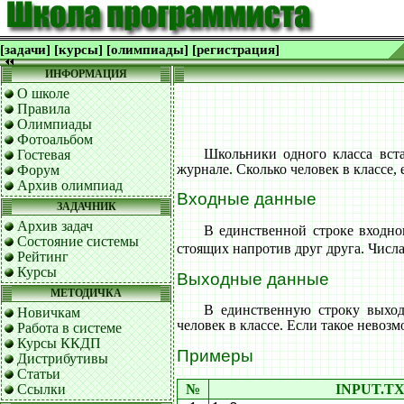
[задачи]
[курсы]
[олимпиады]
[регистрация]
ИНФОРМАЦИЯ
О школе
Правила
Олимпиады
Фотоальбом
Школьники одного класса вста
Гостевая
журнале. Сколько человек в классе
Форум
Архив олимпиад
Входные данные
ЗАДАЧНИК
Архив задач
В единственной строке входно
Состояние системы
стоящих напротив друг друга. Числ
Рейтинг
Курсы
Выходные данные
МЕТОДИЧКА
В единственную строку выхо
Новичкам
человек в классе. Если такое невоз
Работа в системе
Курсы ККДП
Примеры
Дистрибутивы
Статьи
Ссылки
№
INPUT.T