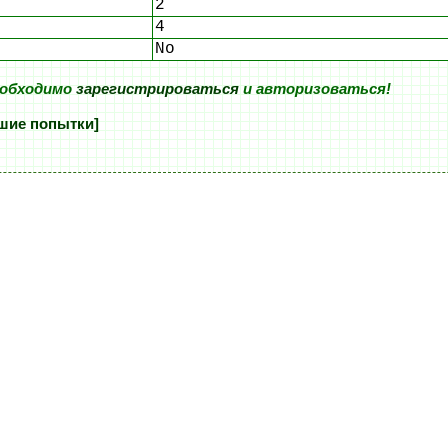
2
4
No
еобходимо
зарегистрироваться
и авторизоваться!
шие попытки]