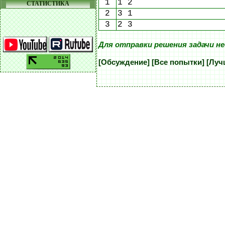
1
1 2
СТАТИСТИКА
2
3 1
3
2 3
Для отправки решения задачи н
[Обсуждение]
[Все попытки]
[Луч