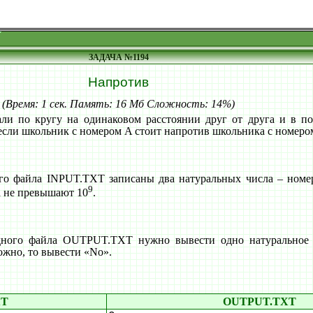
ЗАДАЧА №1194
Напротив
(Время: 1 сек. Память: 16 Мб Сложность: 14%)
ли по кругу на одинаковом расстоянии друг от друга и в п
, если школьник с номером A стоит напротив школьника с номеро
го файла INPUT.TXT записаны два натуральных числа – номе
9
а не превышают 10
.
дного файла OUTPUT.TXT нужно вывести одно натуральное 
можно, то вывести «No».
XT
OUTPUT.TXT