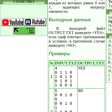
Т
СТАТИСТИКА
каждая из которых равна 0 или
Те
1, задающих матрицу
смежности.
Б
Выходные данные
П
П
В выходной файл
П
OUTPUT.TXT выведите «YES»,
если граф отвечает требованиям
в условии, в противном случае
A
выведите «NO».
B
C
Примеры
D
E
F
№
INPUT.TXT
OUTPUT.TXT
G
4
YES
H.
0 1 1 0
I.
1
1 0 1 0
J.
0 1 0 1
1 0 0 0
5
NO
0 0 1 0
0
0 0 1 0
1