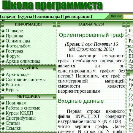
[задачи]
[курсы]
[олимпиады]
[регистрация]
Логин:
ИНФОРМАЦИЯ
ЗАДАЧА №1204
О школе
Я
Ориентированный граф
Правила
C
Олимпиады
Р
(Время: 1 сек. Память: 16
Фотоальбом
за
Мб Сложность: 20%)
Гостевая
Р
По матрице смежности
Форум
Е
графа необходимо определить:
Архив олимпиад
А
является ли он
Т
ЗАДАЧНИК
ориентированным графом без
Архив задач
петель? Напомним, что граф с
Состояние системы
В
симметричной матрицей
Рейтинг
Ц
смежности является
Курсы
А
неориентированным.
Д
МЕТОДИЧКА
C+
Входные данные
Новичкам
Д
Работа в системе
пр
Первая строка входного
Курсы ККДП
К
файла INPUT.TXT содержит
Дистрибутивы
В
натуральное число N (N ≤ 100) –
Статьи
С
число вершин графа. Далее
Ссылки
С
следуют N строк по N цифр,