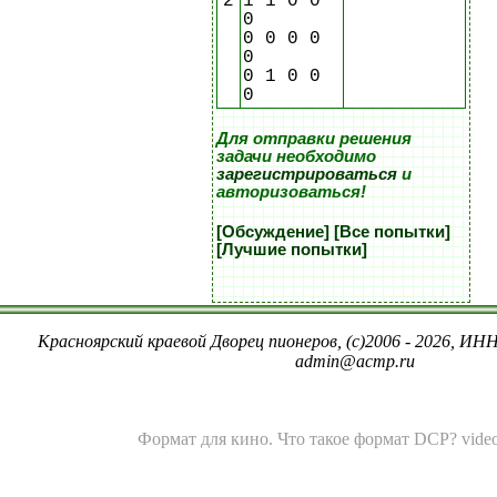
2
1 1 0 0
0
0 0 0 0
0
0 1 0 0
0
Для отправки решения
задачи необходимо
зарегистрироваться
и
авторизоваться!
[Обсуждение]
[Все попытки]
[Лучшие попытки]
Красноярский краевой Дворец пионеров, (c)2006 - 2026, ИНН
admin@acmp.ru
Формат для кино.
Что такое формат DCP?
video