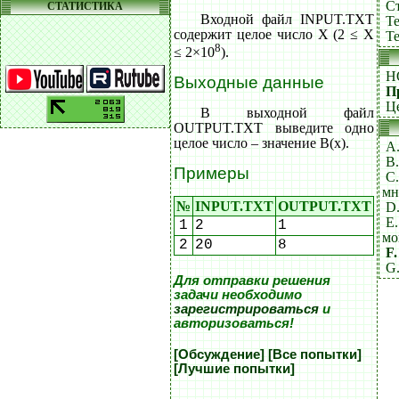
С
СТАТИСТИКА
Входной файл INPUT.TXT
Те
содержит целое число X (2 ≤ X
Те
8
≤ 2×10
).
Н
Выходные данные
П
Ц
В выходной файл
OUTPUT.TXT выведите одно
целое число – значение B(x).
A.
B.
Примеры
C
мн
№
INPUT.TXT
OUTPUT.TXT
D
E
1
2
1
мо
2
20
8
F
G
Для отправки решения
задачи необходимо
зарегистрироваться
и
авторизоваться!
[Обсуждение]
[Все попытки]
[Лучшие попытки]