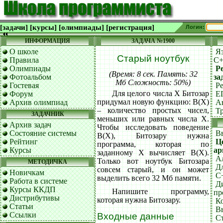
[задачи]
[курсы]
[олимпиады]
[регистрация]
Логин:
ИНФОРМАЦИЯ
ЗАДАЧА №1900
О школе
Я
Старый ноутбук
Правила
C
Олимпиады
Р
(Время: 8 сек. Память: 32
Фотоальбом
за
Мб Сложность: 50%)
Гостевая
Р
Для целого числа X Битозар
Форум
Е
придумал новую функцию: B(X)
Архив олимпиад
А
– количество простых чисел,
Т
ЗАДАЧНИК
меньших или равных числа X.
Архив задач
Чтобы исследовать поведение
Состояние системы
В
B(X), Битозару нужна
Рейтинг
Ц
программа, которая по
Курсы
ар
заданному X вычисляет B(X).
А
Только вот ноутбук Битозара
МЕТОДИЧКА
Д
совсем старый, и он может
Новичкам
C+
выделить всего 32 Мб памяти.
Работа в системе
Д
Курсы ККДП
Напишите программу,
пр
Дистрибутивы
которая нужна Битозару.
К
Статьи
В
Ссылки
Входные данные
С