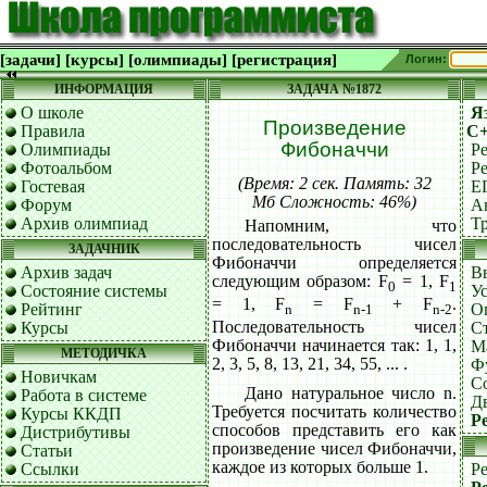
[задачи]
[курсы]
[олимпиады]
[регистрация]
Логин:
ИНФОРМАЦИЯ
ЗАДАЧА №1872
О школе
Я
Произведение
Правила
C
Фибоначчи
Олимпиады
Р
Фотоальбом
Р
(Время: 2 сек. Память: 32
Гостевая
Е
Мб Сложность: 46%)
Форум
А
Архив олимпиад
Т
Напомним, что
последовательность чисел
ЗАДАЧНИК
Фибоначчи определяется
Архив задач
В
следующим образом: F
= 1, F
0
1
Состояние системы
У
= 1, F
= F
+ F
.
Рейтинг
О
n
n-1
n-2
Последовательность чисел
Курсы
С
Фибоначчи начинается так: 1, 1,
М
МЕТОДИЧКА
2, 3, 5, 8, 13, 21, 34, 55, ... .
Ф
Новичкам
С
Дано натуральное число n.
Работа в системе
Д
Требуется посчитать количество
Курсы ККДП
Р
способов представить его как
Дистрибутивы
произведение чисел Фибоначчи,
Статьи
каждое из которых больше 1.
Ссылки
Ре