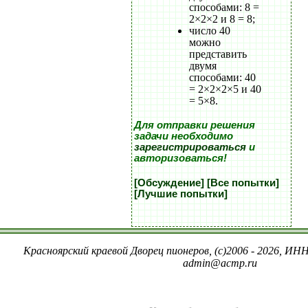
способами: 8 =
2×2×2 и 8 = 8;
число 40
можно
представить
двумя
способами: 40
= 2×2×2×5 и 40
= 5×8.
Для отправки решения
задачи необходимо
зарегистрироваться
и
авторизоваться!
[Обсуждение]
[Все попытки]
[Лучшие попытки]
Красноярский краевой Дворец пионеров, (c)2006 - 2026, ИНН
admin@acmp.ru