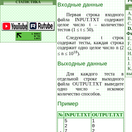
Ре
СТАТИСТИКА
Входные данные
A
Первая строка входного
B.
файла INPUT.TXT содержит
C
целое число t – количество
D
тестов (1 ≤ t ≤ 50).
Фи
Следующие t строк
E
содержат тесты, каждая строка
F.
содержит одно целое число n (2
G
18
H
≤ n ≤ 10
).
I.
Выходные данные
J.
K
вы
Для каждого теста в
отдельной строке выходного
файла OUTPUT.TXT выведите
одно число – искомое
количество способов.
Пример
№
INPUT.TXT
OUTPUT.TXT
5
1
2
0
7
2