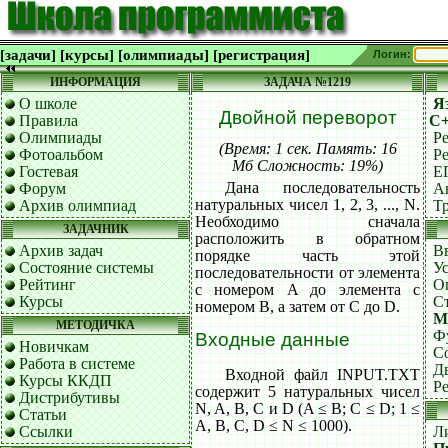
[задачи]
[курсы]
[олимпиады]
[регистрация]
Логин:
ИНФОРМАЦИЯ
ЗАДАЧА №1219
О школе
Я
Двойной переворот
Правила
C
Олимпиады
Р
(Время: 1 сек. Память: 16
Фотоальбом
Р
Мб Сложность: 19%)
Гостевая
Е
Дана последовательность
Форум
А
натуральных чисел 1, 2, 3, ..., N.
Архив олимпиад
Т
Необходимо сначала
ЗАДАЧНИК
расположить в обратном
Архив задач
В
порядке часть этой
Состояние системы
У
последовательности от элемента
Рейтинг
О
с номером A до элемента с
Курсы
С
номером B, а затем от C до D.
М
МЕТОДИЧКА
Ф
Входные данные
Новичкам
С
Работа в системе
Д
Входной файл INPUT.TXT
Курсы ККДП
Р
содержит 5 натуральных чисел
Дистрибутивы
N, A, B, C и D (A ≤ B; C ≤ D; 1 ≤
Статьи
A, B, C, D ≤ N ≤ 1000).
Ссылки
Л