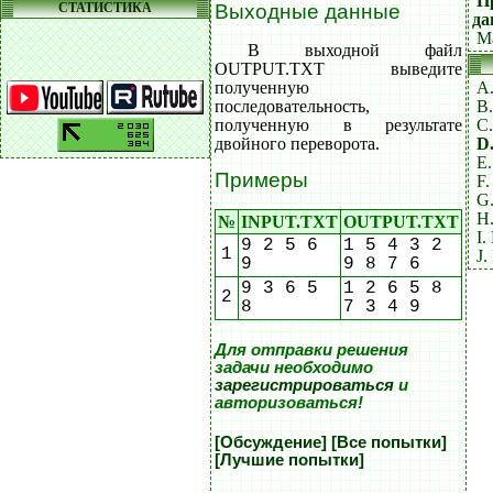
П
СТАТИСТИКА
Выходные данные
да
М
В выходной файл
OUTPUT.TXT выведите
полученную
A.
последовательность,
B
полученную в результате
C
двойного переворота.
D
E
Примеры
F.
G
H
№
INPUT.TXT
OUTPUT.TXT
I.
9 2 5 6
1 5 4 3 2
1
J
9
9 8 7 6
9 3 6 5
1 2 6 5 8
2
8
7 3 4 9
Для отправки решения
задачи необходимо
зарегистрироваться
и
авторизоваться!
[Обсуждение]
[Все попытки]
[Лучшие попытки]