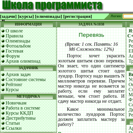
[задачи]
[курсы]
[олимпиады]
[регистрация]
Логин:
ИНФОРМАЦИЯ
ЗАДАЧА №1038
О школе
Я
Перевязь
Правила
C
Олимпиады
Р
(Время: 1 сек. Память: 16
Фотоальбом
Р
Мб Сложность: 12%)
Гостевая
Е
Портос хочет украсить
Форум
А
золотым шитьем свою перевязь.
Архив олимпиад
Т
Он знает, что один сантиметр
ЗАДАЧНИК
золотого шитья стоит один
Архив задач
В
луидор. Портосу надо вышить N
Состояние системы
У
миллиметров перевязи. Причем
Рейтинг
О
мастер никогда не возьмется за
Курсы
С
работу, если ему заплатят
М
меньше, чем стоит работа. И
МЕТОДИЧКА
Ф
сдачу мастер никогда не отдает.
Новичкам
С
Работа в системе
Какое минимальное
Д
Курсы ККДП
количество луидоров Портос
Р
Дистрибутивы
должен заплатить мастеру за
Статьи
работу?
Ссылки
А