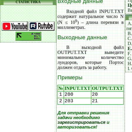
П
Входные данные
СТАТИСТИКА
Ц
В
Входной файл INPUT.TXT
содержит натуральное число N
9
(N ≤ 10
) – длина перевязи в
A.
миллиметрах.
пя
B
Выходные данные
C.
D
В выходной файл
E
OUTPUT.TXT выведите
F.
минимальное количество
G
луидоров, которые Портос
H
должен отдать за работу.
I.
Примеры
№
INPUT.TXT
OUTPUT.TXT
1
200
20
2
203
21
Для отправки решения
задачи необходимо
зарегистрироваться
и
авторизоваться!