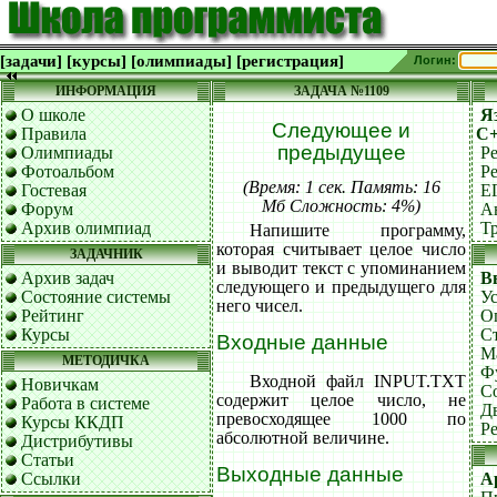
[задачи]
[курсы]
[олимпиады]
[регистрация]
Логин:
ИНФОРМАЦИЯ
ЗАДАЧА №1109
О школе
Я
Следующее и
Правила
C
предыдущее
Олимпиады
Р
Фотоальбом
Р
(Время: 1 сек. Память: 16
Гостевая
Е
Мб Сложность: 4%)
Форум
А
Архив олимпиад
Т
Напишите программу,
которая считывает целое число
ЗАДАЧНИК
и выводит текст с упоминанием
Архив задач
В
следующего и предыдущего для
Состояние системы
У
него чисел.
Рейтинг
О
Курсы
С
Входные данные
М
МЕТОДИЧКА
Ф
Входной файл INPUT.TXT
Новичкам
С
содержит целое число, не
Работа в системе
Д
превосходящее 1000 по
Курсы ККДП
Р
абсолютной величине.
Дистрибутивы
Статьи
Выходные данные
Ссылки
А