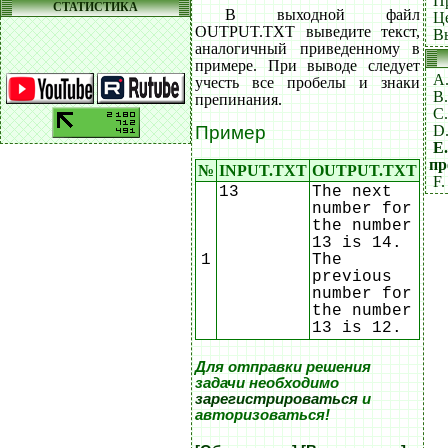
П
СТАТИСТИКА
В выходной файл
Ц
OUTPUT.TXT выведите текст,
В
аналогичный приведенному в
примере. При выводе следует
A
учесть все пробелы и знаки
B
препинания.
C.
D
Пример
E
пр
№
INPUT.TXT
OUTPUT.TXT
F.
13
The next
number for
the number
13 is 14.
1
The
previous
number for
the number
13 is 12.
Для отправки решения
задачи необходимо
зарегистрироваться
и
авторизоваться!