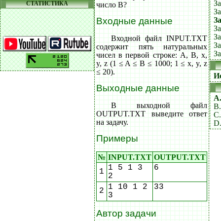
За
СТАТИСТИКА
число B?
За
З
Входные данные
За
За
Входной файл INPUT.TXT
За
содержит пять натуральных
За
чисел в первой строке: A, B, x,
y, z (1 ≤ A ≤ B ≤ 1000; 1 ≤ x, y, z
≤ 20).
И
Выходные данные
A
В выходной файл
B.
OUTPUT.TXT выведите ответ
C.
на задачу.
D.
Примеры
№
INPUT.TXT
OUTPUT.TXT
1 5 1 3
6
1
2
1 10 1 2
33
2
3
Автор задачи