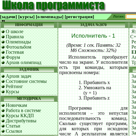
[задачи]
[курсы]
[олимпиады]
[регистрация]
Логин:
ИНФОРМАЦИЯ
ЗАДАЧА №2070
О школе
Я
Исполнитель - 1
Правила
C
Олимпиады
Р
(Время: 1 сек. Память: 32
Фотоальбом
Р
Мб Сложность: 32%)
Гостевая
Е
Исполнитель преобразует
Форум
А
число на экране. У исполнителя
Архив олимпиад
Т
есть три команды, которым
ЗАДАЧНИК
присвоены номера:
Архив задач
За
Состояние системы
За
Прибавить x
Рейтинг
За
Умножить на
Курсы
За
(y + 1)
За
Прибавить z
МЕТОДИЧКА
За
Новичкам
За
Программа для
Работа в системе
За
исполнителя – это непустая
Курсы ККДП
За
последовательность команд.
Дистрибутивы
За
Сколько существует программ,
Статьи
За
для которых при исходном
Ссылки
За
числе A результатом является