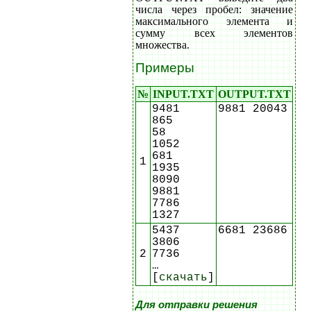
числа через пробел: значение
максимального элемента и
сумму всех элементов
множества.
Примеры
№
INPUT.TXT
OUTPUT.TXT
9481
9881 20043
865
58
1052
681
1
1935
8090
9881
7786
1327
5437
6681 23686
3806
2
7736
…
[
скачать
]
Для отправки решения