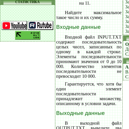
З
СТАТИСТИКА
на 11.
З
З
Найдите максимальное
З
такое число и их сумму.
З
З
Входные данные
З
Входной файл INPUT.TXT
содержит последовательность
О
целых чисел, записанных по
Д
одному в каждой строке.
С
Элементы последовательности
принимают значения от 0 до 10
000. Количество элементов
A
последовательности не
B
превосходит 10 000.
C
Гарантируется, что хотя бы
один элемент
последовательности
принадлежит множеству,
описанному в условии задачи.
Выходные данные
В выходной файл
OUTPUT.TXT выведите два