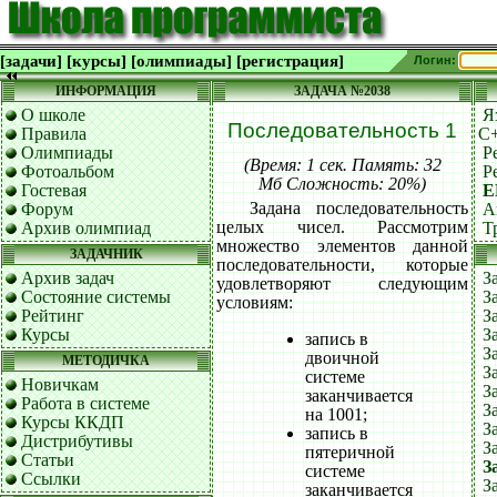
[задачи]
[курсы]
[олимпиады]
[регистрация]
Логин:
ИНФОРМАЦИЯ
ЗАДАЧА №2038
О школе
Я
Последовательность 1
Правила
C
Олимпиады
Р
(Время: 1 сек. Память: 32
Фотоальбом
Р
Мб Сложность: 20%)
Гостевая
Е
Задана последовательность
Форум
А
целых чисел. Рассмотрим
Архив олимпиад
Т
множество элементов данной
ЗАДАЧНИК
последовательности, которые
Архив задач
З
удовлетворяют следующим
Состояние системы
З
условиям:
Рейтинг
З
Курсы
З
запись в
З
двоичной
МЕТОДИЧКА
З
системе
Новичкам
З
заканчивается
Работа в системе
З
на 1001;
Курсы ККДП
З
запись в
Дистрибутивы
З
пятеричной
Статьи
З
системе
Ссылки
З
заканчивается